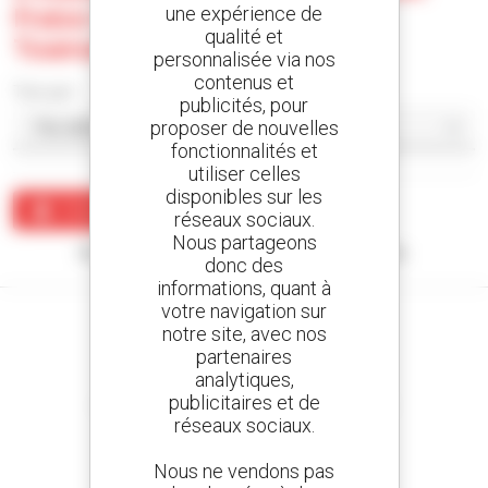
Fraise Agence De Tamatave -
une expérience de
qualité et
Toamasina
personnalisée via nos
contenus et
Trier par
publicités, pour
proposer de nouvelles
fonctionnalités et
utiliser celles
disponibles sur les
Créer une alerte
réseaux sociaux.
Nous partageons
Aucun résultat ne correspond à votre recherche.
donc des
informations, quant à
votre navigation sur
notre site, avec nos
partenaires
analytiques,
Créez vos alertes
publicitaires et de
et recevez des annonces de matériels d'occasion
réseaux sociaux.
Nous ne vendons pas