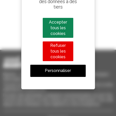
des données à des
800 concessionnaires
tiers
Manitou partout dans le monde
Accepter
tous les
cookies
1 chariot télescopique sur 4
vendu dans le monde est un Manitou
Refuser
tous les
cookies
Personnaliser
Manitou Occasion - Matériel de Manutention d'Occasion :
télescopique, chariot à mât, nacelle élévatrice
Trouvez rapidement des machines d'occasion, ajoutez-les à votre
sélection et comparez-les.
Envoyez des demandes à plusieurs concessionnaires en une fois,
recevez des alertes sur des critères qui vous intéressent. Tout cela
depuis votre ordinateur, votre tablette ou votre smartphone.