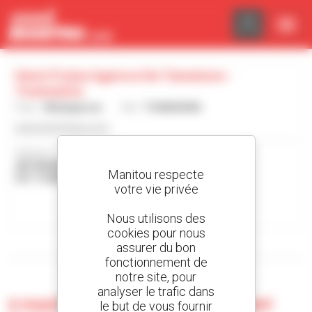
Panneau de gestion des cookies
Henri Fraise Agence De Tamatave -
Toamasina
Pays :
Madagascar
Ville :
TOAMASINA
www.henrifraise.com
Adresse :
ANTANANDAVA RN2
Manitou respecte
501 TOAMASINA Madagascar
votre vie privée
Contacter la concession
Nous utilisons des
cookies pour nous
Afficher les filtres de recherche
assurer du bon
fonctionnement de
notre site, pour
analyser le trafic dans
0 machine d'occasion chez Henri
le but de vous fournir