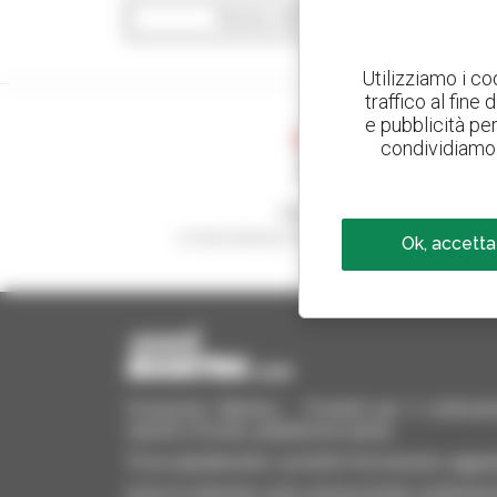
Mostra i filtri di ricerca
Utilizziamo i co
traffico al fine
e pubblicità per 
condividiamo 
Crea avvisi
e ricevi annunci di materiale d'occasione
Ok, accetta
Occasione Manitou - Prodotti per il sollevame
carrelli a forche, piattaforme aeree
Trova rapidamente i prodotti d'occasione, aggiung
Invia le richieste a più concessionari contempora