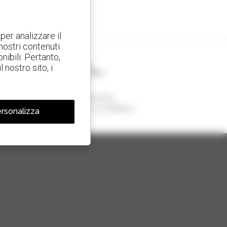
per analizzare il
 nostri contenuti
nibili. Pertanto,
nostro sito, i
1 telescopico su 4
venduto nel mondo è un Manitou
rsonalizza