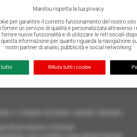
Manitou rispetta la tua privacy
okie per garantire il corretto funzionamento del nostro sito 
 di fornire un servizio di qualità e personalizzata attraverso i
fornire nuove funzionalità e di utilizzare le reti sociali dispo
questa informazione per quanto riguarda la navigazione sul 
nostri partner di analisi, pubblicità e social networking
800 concessionari
Manitou nel mondo
 tutto
Rifiuta tutti i cookie
Pe
nto e il trasporto d'occasione: sollevatori telescopici,
ili alla tua selezione e confrontali.
neamente, ricevi le notifiche in base agli alert impostati.