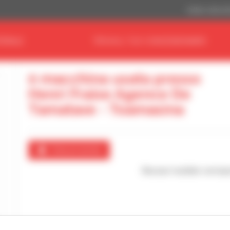
Dollaro statuni
ERIALE
TROVA IL TUO CONCESSIONARIO
0 macchina usata presso
Henri Fraise Agence De
Tamatave - Toamasina
Crea un avviso
Nessun risultato corrispo