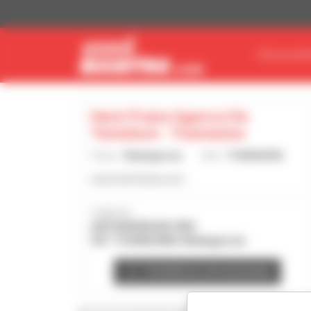
Pannello di gestione dei cookies
TROVA MAT
Henri Fraise Agence De
Tamatave - Toamasina
Paese :
Madagascar
Città :
TOAMASINA
www.henrifraise.com
Indirizzo :
ANTANANDAVA RN2
501 TOAMASINA Madagascar
Contatta la concessionaria