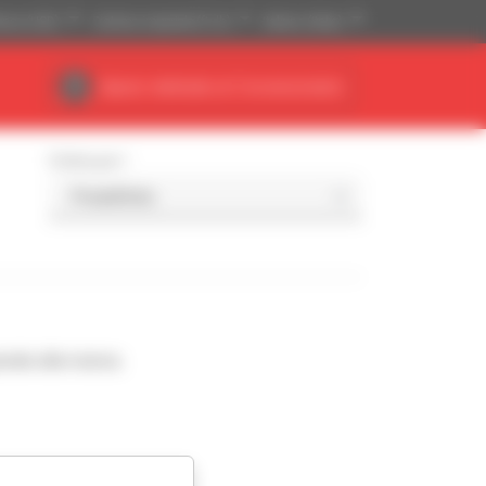
tense (USD)
Sistema imperiale (ft, lb)
Italiano (Italia)
Spazio dedicato al Concessionario
Ordina per
nde alla ricerca.