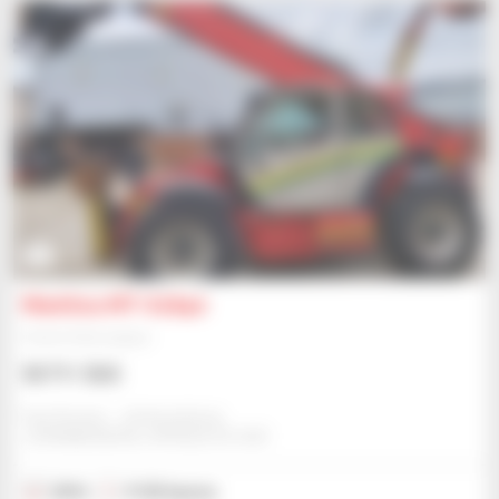
1
Manitou MT-X1840
Chariot télescopique
50 711 $US
Eazi Access - Johannesburg
JOHANNESBURG, AFRIQUE DU SUD
2016
9 125 heures