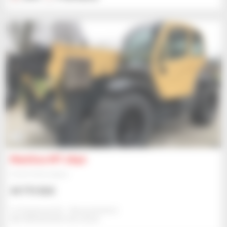
14
Manitou MT 1840
Chariot télescopique
43 773 $US
Cc Equipment Bv - Nieuwerkerken
NIEUWERKERKEN, BELGIQUE