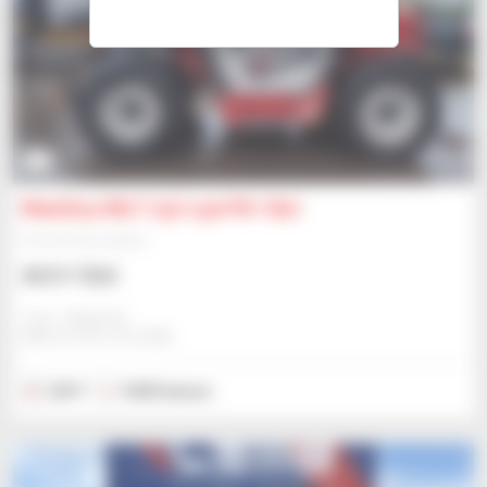
3
Manitou MLT 737-130 PS+ (S1)
Chariot télescopique
40 317 $US
Jmp - Bialystok
BIALYSTOK, POLOGNE
2017
9 635 heures