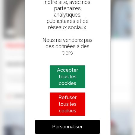
notre site, avec nos
partenaires
analytiques,
publicitaires et de
réseaux sociaux.
3
Nous ne vendons pas
Manitou MT-X625 T COMFORT
des données à des
tiers
Chariot télescopique
36 659 $US
Accepter
Eazi Access - Johannesburg
tous les
JOHANNESBURG, AFRIQUE DU SUD
cookies
2018
8 701 heures
Refuser
tous les
cookies
Personnaliser