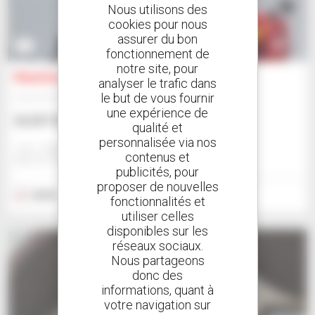
Nous utilisons des
cookies pour nous
assurer du bon
1
fonctionnement de
notre site, pour
Manitou MLT 625-75 H
analyser le trafic dans
le but de vous fournir
Chariot télescopique
une expérience de
52 297 $US
qualité et
personnalisée via nos
Jmp - Bialystok
contenus et
BIALYSTOK, POLOGNE
publicités, pour
proposer de nouvelles
2018
3 604 heures
fonctionnalités et
utiliser celles
disponibles sur les
réseaux sociaux.
Nous partageons
donc des
informations, quant à
votre navigation sur