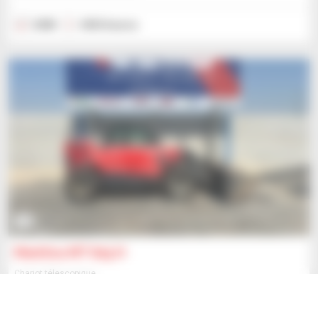
2008
4 834 heures
15
Manitou MT 625 H
Chariot télescopique
34 500 $US