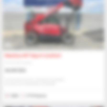
15
Manitou MT 625 H Comfort
Chariot télescopique
36 349 $US
Comercial Cema Sl - Alcala De Guadaira
ALCALA DE GUADAIRA, ESPAGNE
2022
9 713 heures