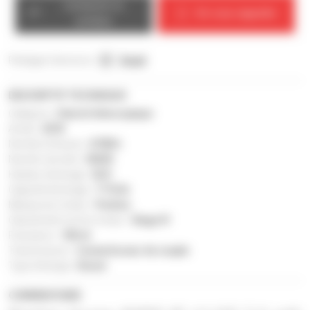
Contacter le
On vous rappelle
vendeur
Partagez l'annonce :
Email
DESCRIPTIF TECHNIQUE
Catégorie :
Chariot télescopique
Année :
2018
Nombre d'heures :
8 780 h
Numéro de série :
03635
Hauteur de levage :
36 ft
Capacité de levage :
7 716 lb
Marque du moteur :
Perkins
Classement norme moteur :
Stage IV
Puissance :
100 ch
Transmission :
Convertisseur de couple
Type d'énergie :
Diesel
COMMENTAIRE