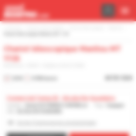
Panneau de gestion des cookies
Accueil
Trouvez votre matériel
Chariot télescopique
Manitou
Chariot télescopique Manitou MT 1135
Chariot télescopique Manitou MT
1135
Référence : 03635 - Publiée le 06/07/2026
43 721 $US
2018
8 780 heures
Comercial Cema Sl - Alcala De Guadaira
Vendeur :
Daniel GUTIERREZ CORONILLA
Pays :
Espagne
Ville :
ALCALA DE GUADAIRA
Voir les 15 annonces du concessionnaire