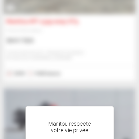
16
Manitou MT 1335 easy ST5
Chariot télescopique
38 417 $US
Comercial Cema Sl - Alcala De Guadaira
ALCALA DE GUADAIRA, ESPAGNE
2018
9 443 heures
Manitou respecte
votre vie privée