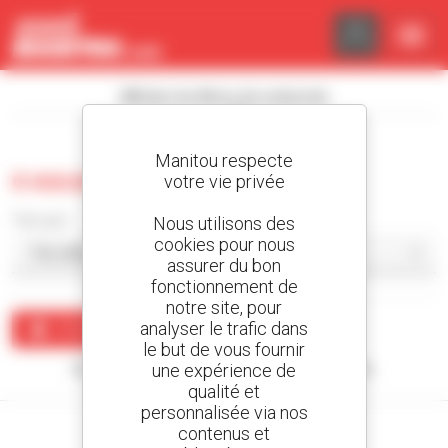
Panneau de gestion des cookies
Afficher les filtres de recherche
Manitou respecte
0 excavatrice d'occasion
votre vie privée
Trier par
Nous utilisons des
cookies pour nous
assurer du bon
fonctionnement de
notre site, pour
analyser le trafic dans
Créer une alerte
le but de vous fournir
une expérience de
Aucun résultat ne correspond à votre recherche.
qualité et
personnalisée via nos
contenus et