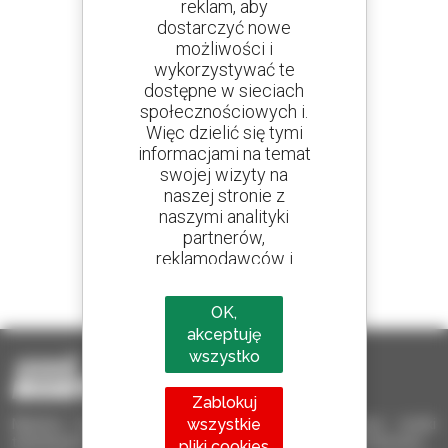
reklam, aby
dostarczyć nowe
Utwórz swoje alerty
możliwości i
i otrzymuj ogłoszenia o sprzęcie używanym
wykorzystywać te
dostępne w sieciach
społecznościowych i.
Więc dzielić się tymi
informacjami na temat
800 dealerów
swojej wizyty na
Manitou na całym świecie
naszej stronie z
naszymi analityki
partnerów,
reklamodawców i
1 na 4 ładowarki
sieci społecznych.
sprzedawane na świecie to Manitou
OK,
akceptuję
wszystko
Zablokuj
wszystkie
Manitou Używane – Używany sprzęt przeładunkowy: wózki
teleskopowe, wózki masztowe, samojezdne podnośniki koszowe
pliki cookies