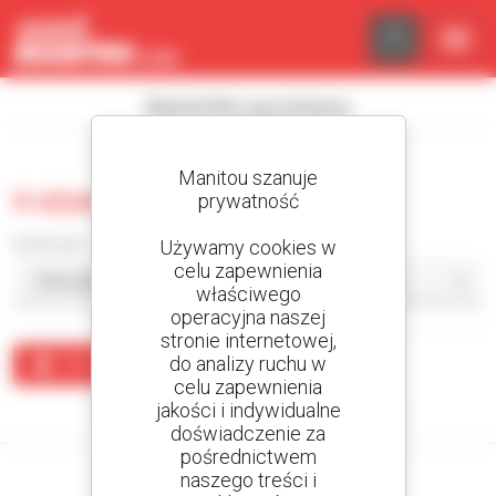
Panel zarządzania plikami cookies
Wyświetl filtry wyszukiwania
Manitou szanuje
0 używana koparka
prywatność
Sortuj wg
Używamy cookies w
celu zapewnienia
właściwego
operacyjna naszej
stronie internetowej,
do analizy ruchu w
Utwórz alert
celu zapewnienia
jakości i indywidualne
Żaden wynik nie odpowiada wyszukiwaniu.
doświadczenie za
pośrednictwem
naszego treści i