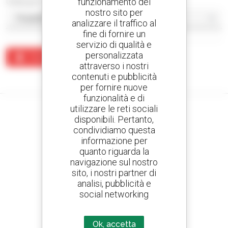
funzionamento del
Ordina per
nostro sito per
analizzare il traffico al
fine di fornire un
servizio di qualità e
personalizzata
Crea un avviso
attraverso i nostri
contenuti e pubblicità
Nessun risultato corrisponde alla ricerca.
per fornire nuove
funzionalità e di
utilizzare le reti sociali
disponibili. Pertanto,
condividiamo questa
Crea avvisi
informazione per
e ricevi annunci di materiale d'occasione
quanto riguarda la
navigazione sul nostro
sito, i nostri partner di
analisi, pubblicità e
social networking
800 concessionari
Manitou nel mondo
Ok, accetta