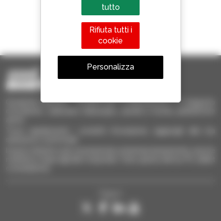
tutto
1 telescopico su 4
Rifiuta tutti i
venduto nel mondo è un Manitou
cookie
Personalizza
Occasione Manitou - Prodotti per il sollevamento e il trasporto
d'occasione: sollevatori telescopici, carrelli a forche, piattaforme
aeree
Trova rapidamente i prodotti d'occasione, aggiungili alla tua
selezione e confrontali.
Invia le richieste a più concessionari contemporaneamente, ricevi le
notifiche in base agli alert impostati. Tutto questo dal tuo PC, tablet
o smartphone.
Seguici