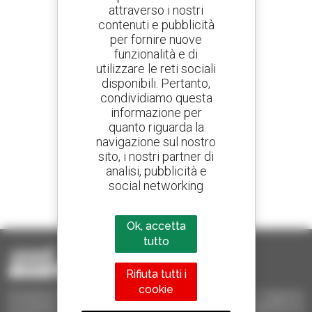
attraverso i nostri
contenuti e pubblicità
Crea avvisi
per fornire nuove
e ricevi annunci di materiale d'occasione
funzionalità e di
utilizzare le reti sociali
disponibili. Pertanto,
condividiamo questa
800 concessionari
informazione per
Manitou nel mondo
quanto riguarda la
navigazione sul nostro
sito, i nostri partner di
analisi, pubblicità e
social networking
1 telescopico su 4
venduto nel mondo è un Manitou
Ok, accetta
tutto
Rifiuta tutti i
cookie
Occasione Manitou - Prodotti per il sollevamento e il trasporto
d'occasione: sollevatori telescopici, carrelli a forche, piattaforme