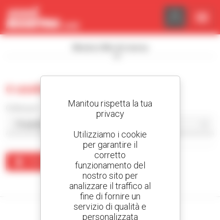
Pannello di gestione dei cookies
Mostra i filtri di ricerca
0 usate carrello imbarcato
Manitou rispetta la tua
Ordina per
privacy
Utilizziamo i cookie
per garantire il
corretto
Crea un avviso
funzionamento del
nostro sito per
Nessun risultato corrisponde alla ricerca.
analizzare il traffico al
fine di fornire un
servizio di qualità e
personalizzata