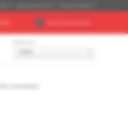
(US$)
Sistema Imperial (ft, lb)
Português (Portugal)
NÁRIO
Área do concessionário
Ordenar por
nde à sua pesquisa.