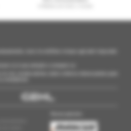
A Manitou em todo o mundo
neamente, ricevi le notifiche in base agli alert impostati.
cione-os à sua seleção e compare-os.
só vez, receba alertas sobre critérios interessantes para
 ou smartphone.
Nosso parceiro
oncessionários
s de cookies