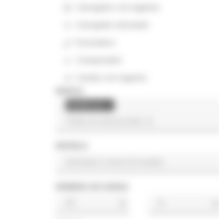
Carregador com lagartas
Carregador articulado
Escavadora
Compactador
Camião com lagartas
MARCA
Sanderson
×
MODELO
NÚMERO DE HORAS
h
h