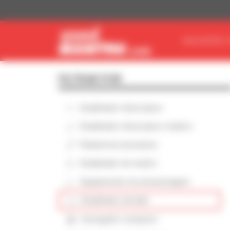
Painel de Gerenciamento de Cookies
ENCONTRE O
FILTRAR POR
Empilhador telescópico
Empilhador telescópico rotativo
Plataforma elevatória
Empilhador de mastro
Equipamento de armazenagem
Empilhador armado
Carregador compacto