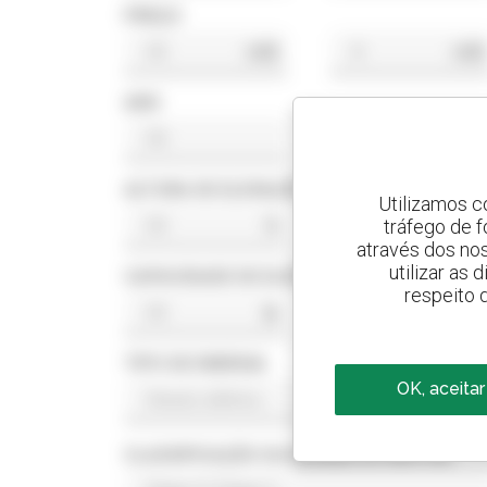
PREÇO
US$
US$
ANO
ALTURA DE ELEVAÇÃO
Utilizamos c
tráfego de 
ft
ft
através dos no
utilizar as
CAPACIDADE DE ELEVAÇÃO
respeito 
lb
lb
TIPO DE ENERGIA
OK, aceitar
CLASSIFICAÇÃO DA NORMA DO MOTOR