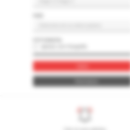
PAÍS
FOTOGRAFIA
apenas com fotografia
Valide
Reinicializar
Crie os seus alertas