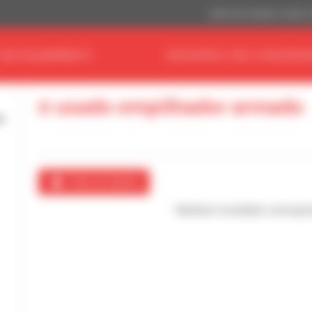
Dólar dos Estados Unidos 
 SEU EQUIPAMENTO
ENCONTRE O SEU CONCESSIO
0 usado empilhador armado
Criar um alerta
Nenhum resultado correspo