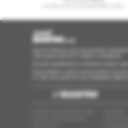
e receba anúncios de equipamentos usados
Invia le richieste a più concessionari contempora
Tutto questo dal tuo PC, tablet o smartphone.
Encontre rapidamente os materiais usados, adi
Envie pedidos a vários concessionários de uma 
si. Tudo isto a partir do seu computador, tablet
Encontre o seu equipamento usado
Aviso legal
Encontre o seu concessionário
Acesso dos c
Quem somos ?
Configuraçõe