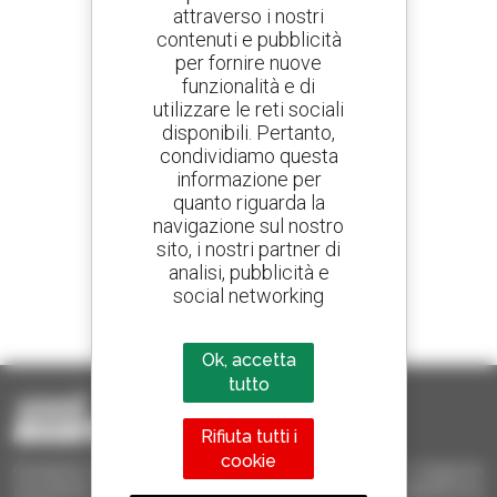
attraverso i nostri
contenuti e pubblicità
Crea avvisi
per fornire nuove
e ricevi annunci di materiale d'occasione
funzionalità e di
utilizzare le reti sociali
disponibili. Pertanto,
condividiamo questa
800 concessionari
informazione per
Manitou nel mondo
quanto riguarda la
navigazione sul nostro
sito, i nostri partner di
analisi, pubblicità e
social networking
1 telescopico su 4
venduto nel mondo è un Manitou
Ok, accetta
tutto
Rifiuta tutti i
cookie
Occasione Manitou - Prodotti per il sollevamento e il trasporto
d'occasione: sollevatori telescopici, carrelli a forche, piattaforme