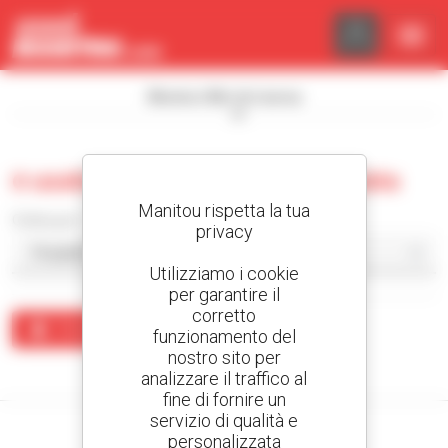
Pannello di gestione dei cookies
Mostra i filtri di ricerca
0 usate pala caricatrice cingolata
Manitou rispetta la tua
Ordina per
privacy
Utilizziamo i cookie
per garantire il
corretto
Crea un avviso
funzionamento del
nostro sito per
Nessun risultato corrisponde alla ricerca.
analizzare il traffico al
fine di fornire un
servizio di qualità e
personalizzata