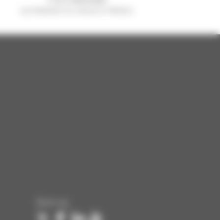
sprzedawane na świecie to Manitou
Śledź nas