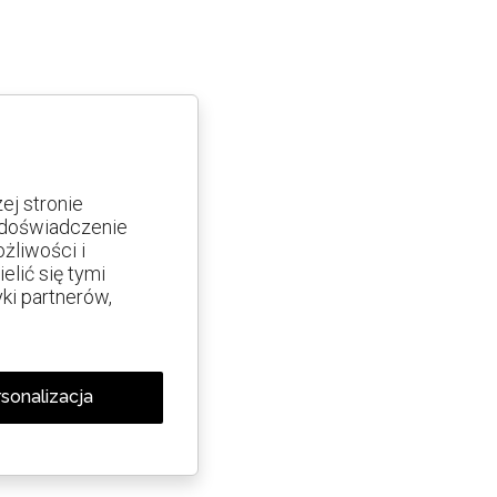
j stronie
e doświadczenie
żliwości i
lić się tymi
yki partnerów,
sonalizacja