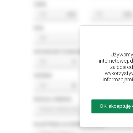
CENA
USD
USD
ROK
WYSOKOŚĆ PODNOSZENIA
Używamy 
internetowej, 
ft
ft
za pośred
wykorzystyw
UDŹWIG
informacjami 
lb
lb
RODZAJ ENERGII
OK, akceptuję
KLASYFIKACJA NORMY SILNIKA