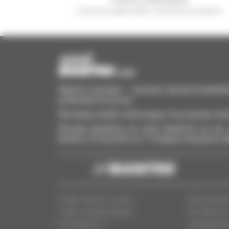
i otrzymuj ogłoszenia o sprzęcie używanym
Manitou Używane – Używany sprzęt przeładun
podnośniki koszowe
Wyszukaj szybko interesujący Cię używany sprz
Wysyłaj zapytania do wielu dealerów na raz, 
kryteria. A wszystko to z Twojego komputera, t
Znajdź sprzęt używany
Informacje p
Znajdź swojego dealera
Dla dealeró
Kim jesteŚmy ?
Ustawienia p