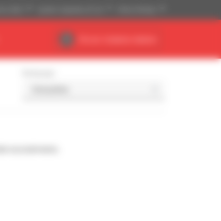
ski (USD)
System imperialny (ft, Ib)
Polski (Polska)
Obszar działania dealera
Sortuj wg
da wyszukiwaniu.