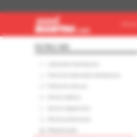
Panel zarządzania plikami cookies
ZNAJDŹ
FILTRUJ WG
Ładowarka teleskopowa
Obrotowa ładowarka teleskopowa
Platforma robocza
Wózek widłowy
Sprzęt magazynowy
Wózek podwieszany
Miniładowarka