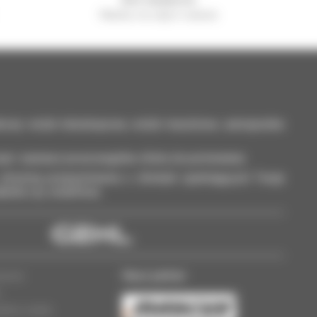
Manitou na całym świecie
kowy: wózki teleskopowe, wózki masztowe, samojezdne
ęt i zaznacz poszczególne oferty do porównania.
otrzymuj przypomnienia o ofertach spełniających Twoje
ableta czy smartfona.
Nasz partner
rawne
w
lików cookie