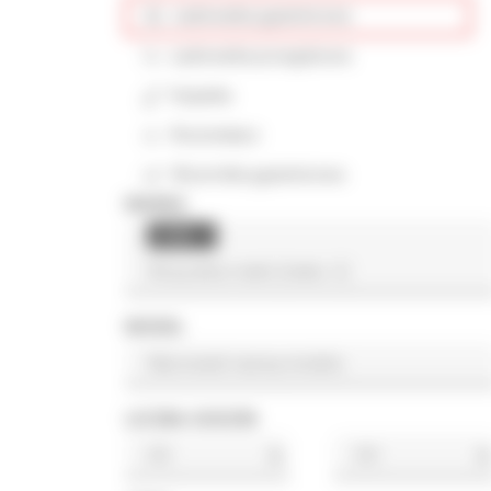
Ładowarka gąsienicowa
Ładowarka przegubowa
Koparka
Rozściełacz
Wywrotka gąsienicowa
MARKA
Linde
×
MODEL
LICZBA GODZIN
h
h