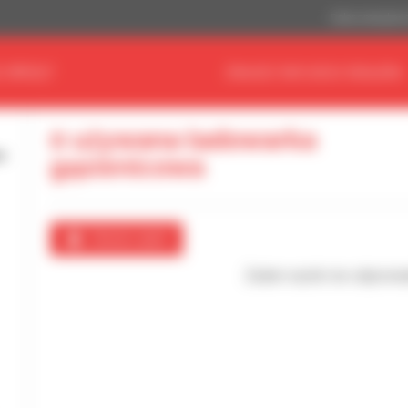
Dolar amerykań
 SPRZĘT
ZNAJDŹ SWOJEGO DEALERA
0 używana ładowarka
gąsienicowa
Utwórz alert
Żaden wynik nie odpowia