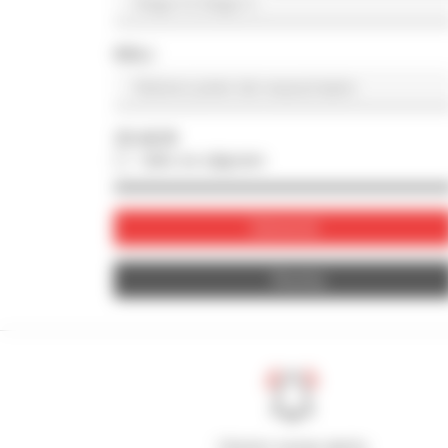
KRAJ
ZDJĘCIE
tylko ze zdjęciem
Zatwierdź
Resetuj
Utwórz swoje alerty