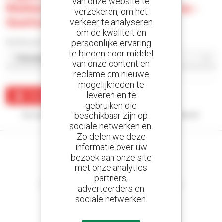
van onze website te
Multiequipos Sociedad Anonima -
verzekeren, om het
Quetzaltenango
verkeer te analyseren
om de kwaliteit en
Sorteer per
persoonlijke ervaring
te bieden door middel
van onze content en
reclame om nieuwe
mogelijkheden te
leveren en te
Maak een waarschuwing
gebruiken die
beschikbaar zijn op
Uw zoekopdracht heeft geen enkel resultaat opgeleverd.
sociale netwerken en.
Zo delen we deze
informatie over uw
bezoek aan onze site
met onze analytics
Stel meldingen in
partners,
en ontvang advertenties van tweedehandsmaterieel
adverteerders en
sociale netwerken.