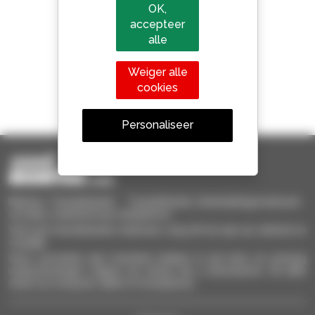
OK,
800 dealers
accepteer
Manitou wereldwijd
alle
Weiger alle
cookies
1 van de 4 verreikers
Verkocht in de wereld is een manitou
Personaliseer
Manitou Tweedehands - Tweedehands behandelingsmaterieel :
verreiker, mastheftruck, hefplatform
Vind snel tweedehands materieel, voeg dit toe aan uw selectie en
vergelijk.
Stuur verzoeken aan meerdere dealers in een keer, en ontvang
waarschuwingen volgens de criteria die u interesseren. Dit alles
vanaf uw computer, tablet of smartphone.