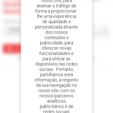
nosso site, para
Sociedad Anonima -
analisar o tráfego de
Quetzaltenango
forma a proporcionar-
lhe uma experiência
de qualidade e
Ordenar por
personalizada através
dos nossos
conteúdos e
publicidade, para
oferecer novas
Criar um alerta
funcionalidades e
para utilizar as
Nenhum resultado corresponde à sua pesquisa.
disponíveis nas redes
sociais . Portanto,
partilhamos esta
informação, a respeito
da sua navegação no
Crie os seus alertas
nosso site, com os
e receba anúncios de equipamentos usados
nossos parceiros
analíticos,
publicitários e de
redes sociais