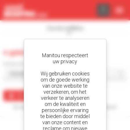
Cookies beheer paneel
Toon de zoekfilters
0 gebruikt heftruck met mast
Manitou respecteert
uw privacy
Sorteer per
Wij gebruiken cookies
om de goede werking
van onze website te
verzekeren, om het
Maak een waarschuwing
verkeer te analyseren
om de kwaliteit en
Uw zoekopdracht heeft geen enkel resultaat opgeleverd.
persoonlijke ervaring
te bieden door middel
van onze content en
reclame om nieuwe