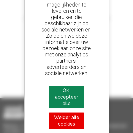
mogelijkheden te
leveren en te
Stel meldingen in
gebruiken die
en ontvang advertenties van tweedehandsmaterieel
beschikbaar zijn op
sociale netwerken en.
Zo delen we deze
informatie over uw
800 dealers
bezoek aan onze site
Manitou wereldwijd
met onze analytics
partners,
adverteerders en
sociale netwerken.
1 van de 4 verreikers
Verkocht in de wereld is een manitou
OK,
accepteer
alle
Weiger alle
cookies
Manitou Tweedehands - Tweedehands behandelingsmaterieel :
verreiker, mastheftruck, hefplatform