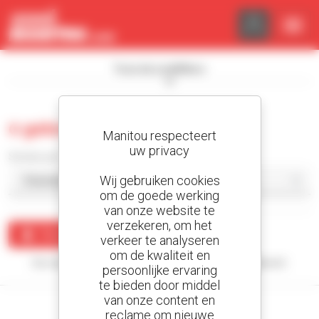
Cookies beheer paneel
Toon de zoekfilters
0 gebruikt rupsdumper
Manitou respecteert
uw privacy
Sorteer per
Wij gebruiken cookies
om de goede werking
van onze website te
verzekeren, om het
Maak een waarschuwing
verkeer te analyseren
om de kwaliteit en
Uw zoekopdracht heeft geen enkel resultaat opgeleverd.
persoonlijke ervaring
te bieden door middel
van onze content en
reclame om nieuwe