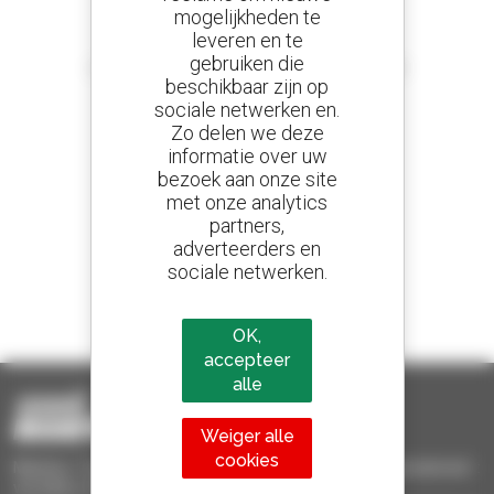
mogelijkheden te
leveren en te
Stel meldingen in
gebruiken die
en ontvang advertenties van tweedehandsmaterieel
beschikbaar zijn op
sociale netwerken en.
Zo delen we deze
informatie over uw
800 dealers
bezoek aan onze site
Manitou wereldwijd
met onze analytics
partners,
adverteerders en
sociale netwerken.
1 van de 4 verreikers
Verkocht in de wereld is een manitou
OK,
accepteer
alle
Weiger alle
cookies
Manitou Tweedehands - Tweedehands behandelingsmaterieel :
verreiker, mastheftruck, hefplatform