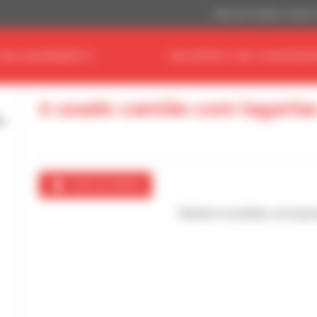
Dólar dos Estados Unidos 
 SEU EQUIPAMENTO
ENCONTRE O SEU CONCESSIO
0 usado camião com lagarta
Criar um alerta
Nenhum resultado correspo