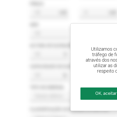
PREÇO
US$
US$
ANO
ALTURA DE ELEVAÇÃO
Utilizamos c
tráfego de 
ft
ft
através dos no
utilizar as
CAPACIDADE DE ELEVAÇÃO
respeito 
lb
lb
TIPO DE ENERGIA
OK, aceitar
CLASSIFICAÇÃO DA NORMA DO MOTOR