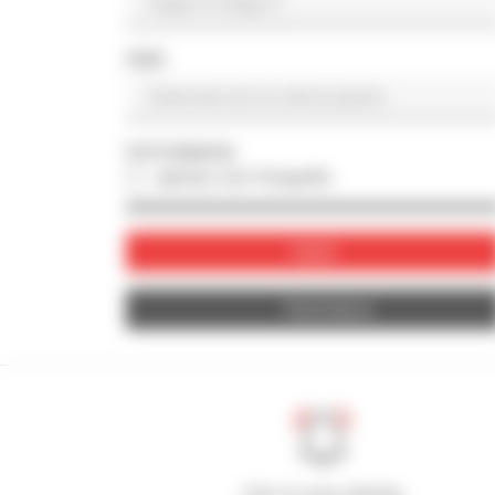
PAÍS
FOTOGRAFIA
apenas com fotografia
Valide
Reinicializar
Crie os seus alertas