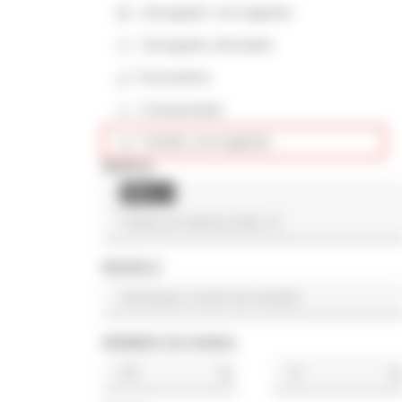
Carregador com lagartas
Carregador articulado
Escavadora
Compactador
Camião com lagartas
MARCA
Altec
×
MODELO
NÚMERO DE HORAS
h
h