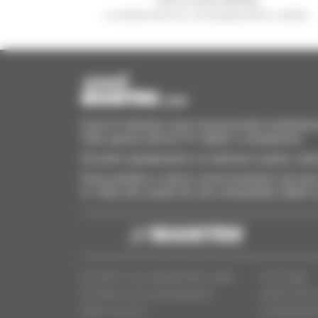
e receba anúncios de equipamentos usados
Invia le richieste a più concessionari contempora
Tutto questo dal tuo PC, tablet o smartphone.
Encontre rapidamente os materiais usados, adi
Envie pedidos a vários concessionários de uma 
si. Tudo isto a partir do seu computador, tablet
Encontre o seu equipamento usado
Aviso legal
Encontre o seu concessionário
Acesso dos c
Quem somos ?
Configuraçõe