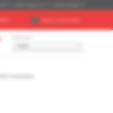
(US$)
Sistema Imperial (ft, lb)
Português (Portugal)
NÁRIO
Área do concessionário
s
Ordenar por
nde à sua pesquisa.