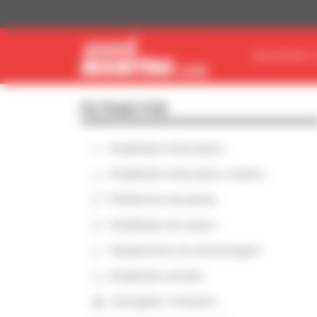
Painel de Gerenciamento de Cookies
ENCONTRE O
FILTRAR POR
Empilhador telescópico
Empilhador telescópico rotativo
Plataforma elevatória
Empilhador de mastro
Equipamento de armazenagem
Empilhador armado
Carregador compacto