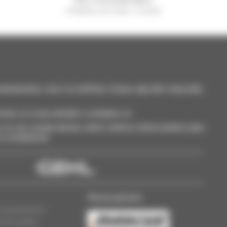
A Manitou em todo o mundo
neamente, ricevi le notifiche in base agli alert impostati.
cione-os à sua seleção e compare-os.
só vez, receba alertas sobre critérios interessantes para
 ou smartphone.
Nosso parceiro
oncessionários
s de cookies