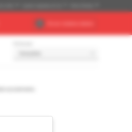
ski (USD)
System imperialny (ft, Ib)
Polski (Polska)
Obszar działania dealera
Sortuj wg
da wyszukiwaniu.