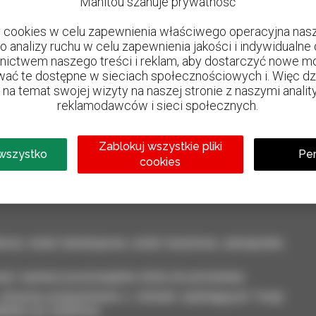
Manitou szanuje prywatność
cookies w celu zapewnienia właściwego operacyjna nasze
do analizy ruchu w celu zapewnienia jakości i indywidualn
nictwem naszego treści i reklam, aby dostarczyć nowe mo
ać te dostępne w sieciach społecznościowych i. Więc dzie
na temat swojej wizyty na naszej stronie z naszymi analit
reklamodawców i sieci społecznych.
800 dealerów
Manitou na całym świecie
Zablokuj wszystkie pliki
 wszystko
Per
cookies
kowy: wózki teleskopowe, wózki masztowe, samojezdne
ęt i zaznacz poszczególne oferty do porównania.
otrzymuj przypomnienia o ofertach spełniających Twoje
ableta czy smartfona.