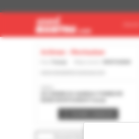
Panel zarządzania plikami cookies
ZNAJDŹ
Actiman - Montauban
Kraj :
Francja
Miejscowość :
MONTAUBAN
www.manutention-toulouse.com
Adres :
20 CHEMIN DU HAMEAU FONNEUVE
82000 MONTAUBAN Francja
Kontakt z dealerem
Wyświetl filtry wyszukiwania