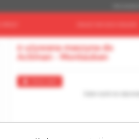
Dolar amerykań
 SPRZĘT
ZNAJDŹ SWOJEGO DEALERA
0 używana maszyna do
Actiman - Montauban
Utwórz alert
Żaden wynik nie odpowia