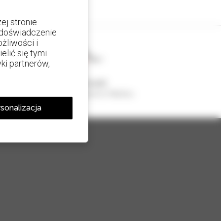
j stronie
e doświadczenie
żliwości i
lić się tymi
yki partnerów,
1 na 4 ładowarki
sprzedawane na świecie to Manitou
sonalizacja