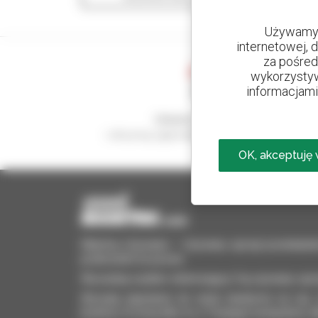
Używamy 
internetowej, 
za pośred
wykorzystyw
informacjami 
Utwórz swoje alerty
i otrzymuj ogłoszenia o sprzęcie używanym
OK, akceptuję
Manitou Używane – Używany sprzęt przeładun
podnośniki koszowe
Wyszukaj szybko interesujący Cię używany sprz
Wysyłaj zapytania do wielu dealerów na raz, 
kryteria. A wszystko to z Twojego komputera, t