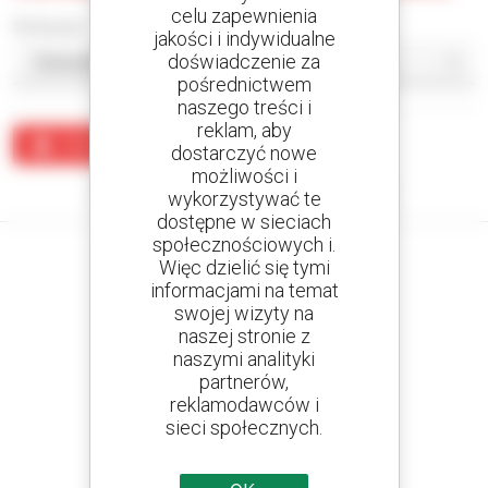
celu zapewnienia
Sortuj wg
jakości i indywidualne
doświadczenie za
pośrednictwem
naszego treści i
reklam, aby
Utwórz alert
dostarczyć nowe
możliwości i
Żaden wynik nie odpowiada wyszukiwaniu.
wykorzystywać te
dostępne w sieciach
społecznościowych i.
Więc dzielić się tymi
informacjami na temat
swojej wizyty na
Utwórz swoje alerty
naszej stronie z
i otrzymuj ogłoszenia o sprzęcie używanym
naszymi analityki
partnerów,
reklamodawców i
sieci społecznych.
800 dealerów
Manitou na całym świecie