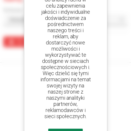
celu zapewnienia
Sortuj wg
jakości i indywidualne
doświadczenie za
pośrednictwem
naszego treści i
reklam, aby
Utwórz alert
dostarczyć nowe
możliwości i
Żaden wynik nie odpowiada wyszukiwaniu.
wykorzystywać te
dostępne w sieciach
społecznościowych i.
Więc dzielić się tymi
informacjami na temat
swojej wizyty na
Utwórz swoje alerty
naszej stronie z
i otrzymuj ogłoszenia o sprzęcie używanym
naszymi analityki
partnerów,
reklamodawców i
sieci społecznych.
800 dealerów
Manitou na całym świecie