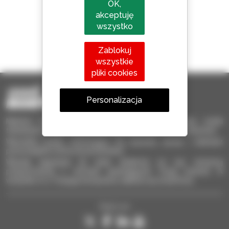
OK,
akceptuję
wszystko
1 na 4 ładowarki
Zablokuj
sprzedawane na świecie to Manitou
wszystkie
pliki cookies
Personalizacja
Manitou Używane – Używany sprzęt przeładunkowy: wózki
teleskopowe, wózki masztowe, samojezdne podnośniki koszowe
Wyszukaj szybko interesujący Cię używany sprzęt i zaznacz
poszczególne oferty do porównania.
Wysyłaj zapytania do wielu dealerów na raz, otrzymuj
przypomnienia o ofertach spełniających Twoje kryteria. A
wszystko to z Twojego komputera, tableta czy smartfona.
Śledź nas