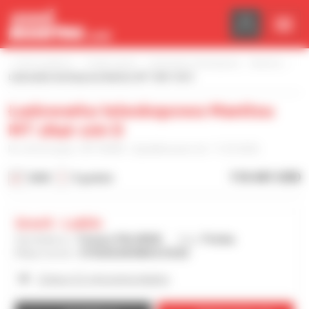
Panel zarządzania plikami cookies
Strona główna
Znajdź sprzęt
Ładowarka teleskopowa
Manitou
Ładowarka teleskopowa Manitou MT 1840 100 D
Ładowarka teleskopowa Manitou
MT 1840 100 D
Nr referencyjny : MT1840N - Opublikowano dn. 11.02.2026
116 441 USD
2025
5 godzin
Gravit - Lublin
Sprzedawca :
Tomasz PALUBSKI
Kraj :
Polska
Miejscowość :
STRZESZKOWICE DUZE
Zobacz 22 ogłoszenia dealera