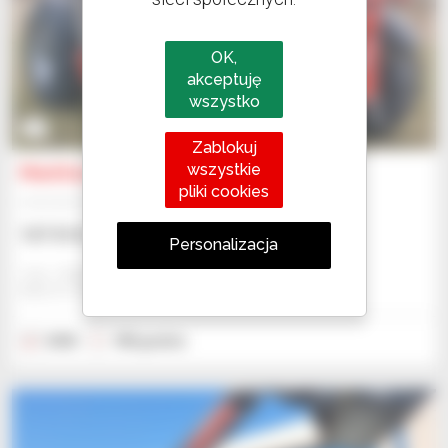
OK,
akceptuję
wszystko
3
Zablokuj
wszystkie
Manitou MLT 737-130 PS+ (S1)
pliki cookies
Ładowarka teleskopowa
107 014 USD
Personalizacja
Jmp - Bialystok
BIALYSTOK, POLSKA
2025
180 godzin