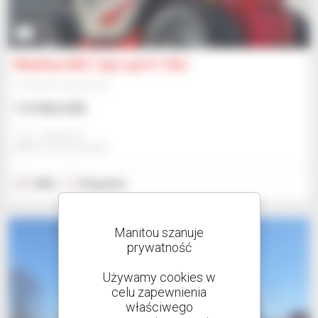
3
Manitou MLT 742-140 V+ (S1)
Ładowarka teleskopowa
114 962 USD
Jmp - Bialystok
BIALYSTOK, POLSKA
2026
50 godzin
Manitou szanuje
prywatność
Używamy cookies w
celu zapewnienia
właściwego