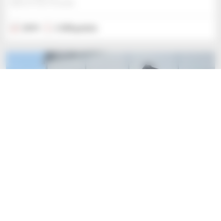
BIALYSTOK, POLSKA
2019
2 258 godzin
2
Manitou MLT 961-145 V+ L
Ładowarka teleskopowa
95 034 USD