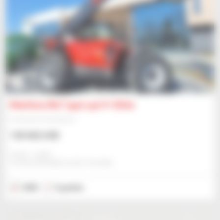
6
Manitou MLT 940 140 V+ Elite
Ładowarka teleskopowa
130 602 USD
Gravit - Lublin
STRZESZKOWICE DUZE, POLSKA
2025
5 godzin