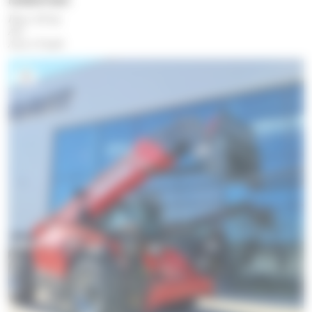
KOMENTARZ
Deutz 102 hp
A/C
Axels 35 km/h
6