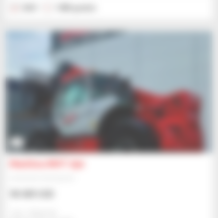
2021
1 883 godzin
3
Manitou MHT 790
Ładowarka teleskopowa
98 489 USD
Jmp - Bialystok