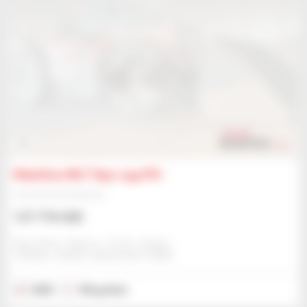
0
Manitou MLT 841-145 PS+
Ładowarka teleskopowa
127 774 USD
Ness Plant / Agricar - Forfar / Angus
FORFAR / ANGUS, WIELKA BRYTANIA
2025
106 godzin