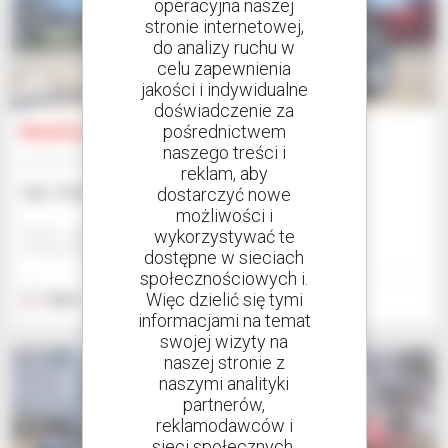
operacyjna naszej
stronie internetowej,
do analizy ruchu w
celu zapewnienia
jakości i indywidualne
8
doświadczenie za
Manitou MLT 733 115 LSU
pośrednictwem
naszego treści i
Ładowarka teleskopowa
reklam, aby
101 719 USD
dostarczyć nowe
możliwości i
Gravit - Lublin
wykorzystywać te
STRZESZKOWICE DUZE, POLSKA
dostępne w sieciach
społecznościowych i.
Więc dzielić się tymi
2024
5 godzin
informacjami na temat
swojej wizyty na
naszej stronie z
naszymi analityki
partnerów,
reklamodawców i
sieci społecznych.