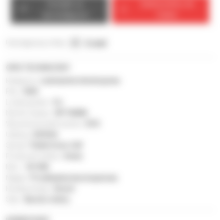
Kontakt ze
Zadzwonimy do
sprzedającym
Ciebie
Udostępnij tę ofertę :
E-mail
OPIS TECHNICZNY
Kategoria :
Ładowarka teleskopowa
Rok :
2025
Liczba godzin :
5 h
Numer seryjny :
MT1840N
Wysokość podnoszenia :
59 ft
Udźwig :
8 818 lb
Sprzęt :
Pallet forks CAF
Producent silnika :
Deutz
Moc :
101 KM
Napęd :
Przekładnia bezstopniowa
Rodzaj energii :
Diesel
Stan :
Bardzo dobry