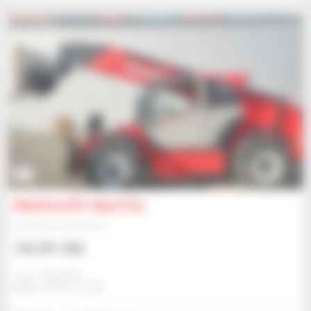
2
Manitou MT 1840 ST5
Ładowarka teleskopowa
102 291 USD
Jmp - Bialystok
BIALYSTOK, POLSKA