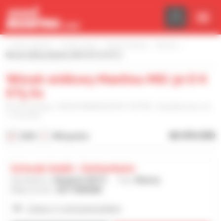
Panel zarządzania plikami cookies
Strona główna
Znajdź sprzęt
Wózek widłowy
Manitou
Wózek widłowy Manitou MSI 30 D K ST5 S1
Wózek widłowy Manitou MSI 30 D K
ST5 S1
Nr referencyjny : MSI30-MAN00000V01109798 - Opublikowano dn.
17.02.2026
60 476 USD
2023
450 godzin
Schwab Gmbh - Dettenheim
Sprzedawca :
Benjamin SEITZ
Kraj :
Niemcy
Miejscowość :
DETTENHEIM
Zobacz 11 ogłoszenia dealera