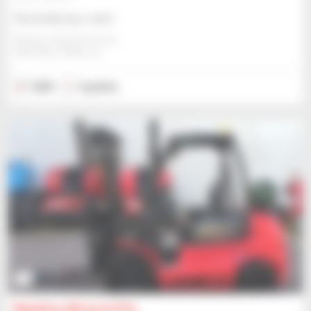
Skonsultuj się z nami
Manitou Global Services
ANCENIS, FRANCJA
2023
2 godzin
7
Manitou MI 25 G ST5