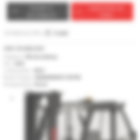
Kontakt ze
Zadzwonimy do
sprzedającym
Ciebie
Udostępnij tę ofertę :
E-mail
OPIS TECHNICZNY
Kategoria :
Wózek widłowy
Rok :
2023
Liczba godzin :
450 h
Numer seryjny :
MAN00000V01109798
Rodzaj energii :
Diesel
1