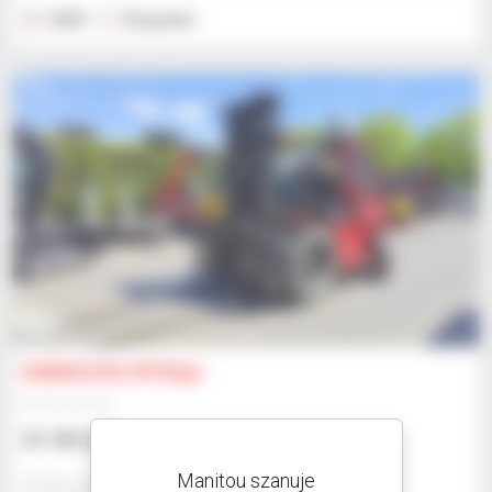
2023
35 godzin
9
HANGCHA CPCD50
Wózek widłowy
59 785 USD
Manitou szanuje
Sk Baumaschinen Gmbh - Dresden