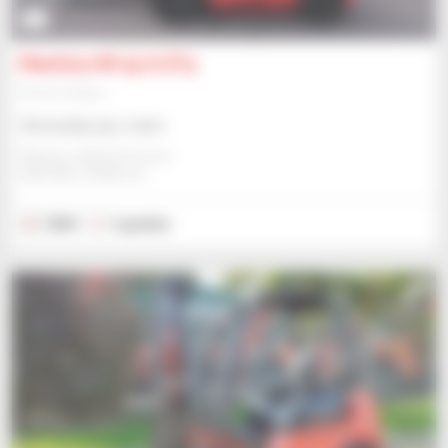
7
Manitou MI 25 G ST5
Wózek widłowy
Skonsultuj się z nami
Manitou Global Services
ANCENIS, FRANCJA
2023
2 godzin