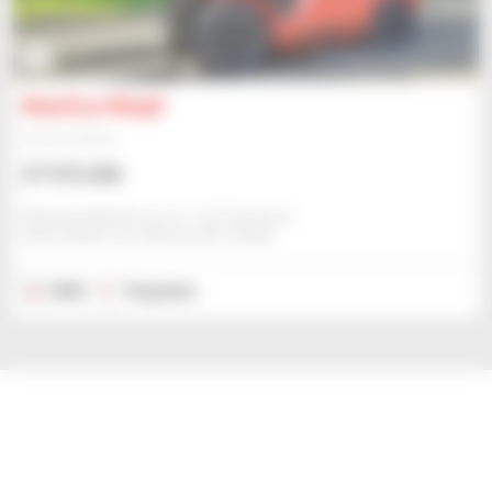
9
Manitou MI25D
Wózek widłowy
27 572 USD
Mawsley Machinery Ltd. - Northampton
NORTHAMPTON, WIELKA BRYTANIA
2022
10 godzin
Szukasz nowego sprzętu?
Przejdź do witryny Manitou.com