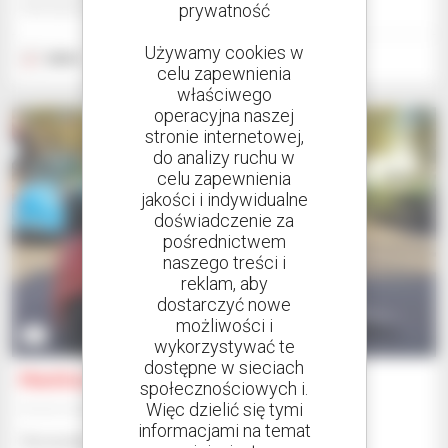
prywatność
DRESDEN, NIEMCY
Używamy cookies w
2024
320 godzin
celu zapewnienia
właściwego
operacyjna naszej
stronie internetowej,
do analizy ruchu w
celu zapewnienia
jakości i indywidualne
doświadczenie za
pośrednictwem
naszego treści i
reklam, aby
dostarczyć nowe
możliwości i
7
wykorzystywać te
dostępne w sieciach
Manitou MI 25 G ST5
społecznościowych i.
Więc dzielić się tymi
Wózek widłowy
informacjami na temat
Skonsultuj się z nami