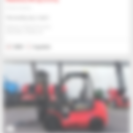
Wózek widłowy
Skonsultuj się z nami
Manitou Global Services
ANCENIS, FRANCJA
2023
6 godzin
7