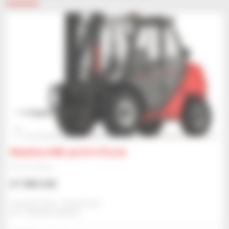
1
Manitou MSI 30 D K ST5 S1
Wózek widłowy
67 388 USD
Schwab Gmbh - Dettenheim
DETTENHEIM, NIEMCY