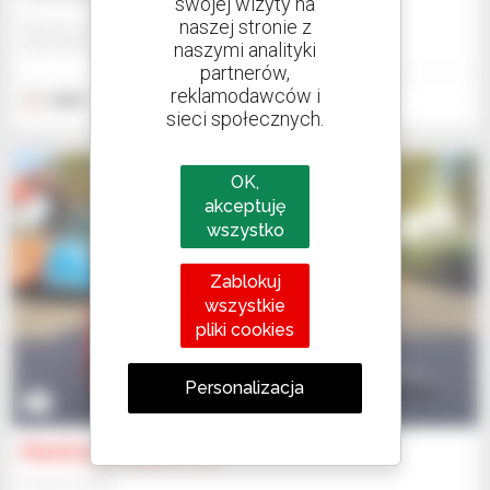
swojej wizyty na
naszej stronie z
Manitou Global Services
ANCENIS, FRANCJA
naszymi analityki
partnerów,
reklamodawców i
2023
4 godzin
sieci społecznych.
OK,
akceptuję
wszystko
Zablokuj
wszystkie
pliki cookies
Personalizacja
7
Manitou MI 25 G ST5
Wózek widłowy