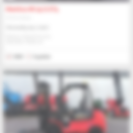
Manitou MI 25 G ST5
Wózek widłowy
Skonsultuj się z nami
Manitou Global Services
ANCENIS, FRANCJA
2023
5 godzin