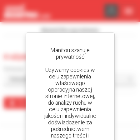
Panel zarządzania plikami cookies
Wyświetl filtry wyszukiwania
Manitou szanuje
0 używana koparka
prywatność
Sortuj wg
Używamy cookies w
celu zapewnienia
właściwego
operacyjna naszej
stronie internetowej,
do analizy ruchu w
Utwórz alert
celu zapewnienia
jakości i indywidualne
Żaden wynik nie odpowiada wyszukiwaniu.
doświadczenie za
pośrednictwem
naszego treści i