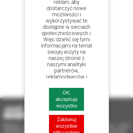
reklam, aby
dostarczyć nowe
Utwórz swoje alerty
możliwości i
i otrzymuj ogłoszenia o sprzęcie używanym
wykorzystywać te
dostępne w sieciach
społecznościowych i.
Więc dzielić się tymi
informacjami na temat
800 dealerów
swojej wizyty na
Manitou na całym świecie
naszej stronie z
naszymi analityki
partnerów,
reklamodawców i
1 na 4 ładowarki
sieci społecznych.
sprzedawane na świecie to Manitou
OK,
akceptuję
wszystko
Zablokuj
wszystkie
Manitou Używane – Używany sprzęt przeładunkowy: wózki
teleskopowe, wózki masztowe, samojezdne podnośniki koszowe
pliki cookies