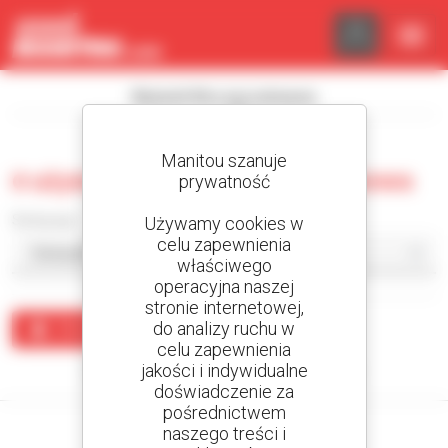
Panel zarządzania plikami cookies
Wyświetl filtry wyszukiwania
Manitou szanuje
0 używana ładowarka przegubowa
prywatność
Sortuj wg
Używamy cookies w
celu zapewnienia
właściwego
operacyjna naszej
stronie internetowej,
do analizy ruchu w
Utwórz alert
celu zapewnienia
jakości i indywidualne
Żaden wynik nie odpowiada wyszukiwaniu.
doświadczenie za
pośrednictwem
naszego treści i