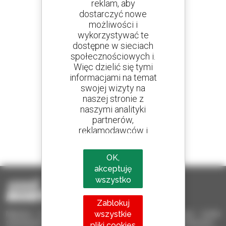
reklam, aby
dostarczyć nowe
Utwórz swoje alerty
możliwości i
i otrzymuj ogłoszenia o sprzęcie używanym
wykorzystywać te
dostępne w sieciach
społecznościowych i.
Więc dzielić się tymi
informacjami na temat
800 dealerów
swojej wizyty na
Manitou na całym świecie
naszej stronie z
naszymi analityki
partnerów,
reklamodawców i
1 na 4 ładowarki
sieci społecznych.
sprzedawane na świecie to Manitou
OK,
akceptuję
wszystko
Zablokuj
wszystkie
Manitou Używane – Używany sprzęt przeładunkowy: wózki
teleskopowe, wózki masztowe, samojezdne podnośniki koszowe
pliki cookies