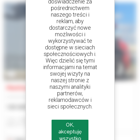
doświadczenie za
pośrednictwem
naszego treści i
reklam, aby
dostarczyć nowe
możliwości i
wykorzystywać te
dostępne w sieciach
społecznościowych i.
Więc dzielić się tymi
informacjami na temat
swojej wizyty na
3
naszej stronie z
naszymi analityki
Manitou MLA-T 533-145 V+ - ST5
partnerów,
Ładowarka przegubowa
reklamodawców i
sieci społecznych.
125 329 USD
Jmp - Bialystok
OK,
BIALYSTOK, POLSKA
akceptuję
wszystko