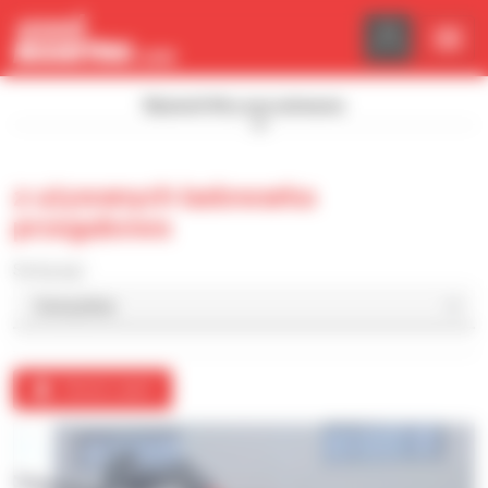
Panel zarządzania plikami cookies
Wyświetl filtry wyszukiwania
2 używanych ładowarka
przegubowa
Sortuj wg
Utwórz alert