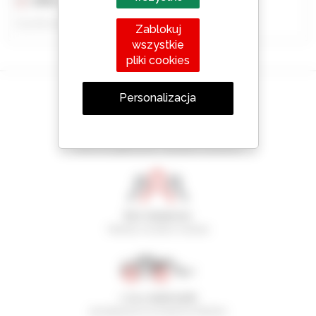
2024
1 godzina
Opublikowano dn. 18.06.2026
Zablokuj
wszystkie
pliki cookies
Personalizacja
Utwórz swoje alerty
i otrzymuj ogłoszenia o sprzęcie używanym
800 dealerów
Manitou na całym świecie
1 na 4 ładowarki
sprzedawane na świecie to Manitou