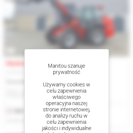
4
Manitou MLA-T 533 145 V+ ELITE
Manitou szanuje
prywatność
Ładowarka przegubowa
Skonsultuj się z nami
Używamy cookies w
celu zapewnienia
Gravit - Lublin
STRZESZKOWICE DUZE, POLSKA
właściwego
operacyjna naszej
stronie internetowej,
2024
12 godzin
do analizy ruchu w
Opublikowano dn. 2.07.2026
celu zapewnienia
jakości i indywidualne