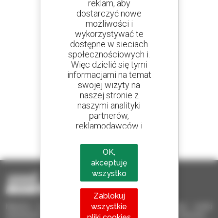
reklam, aby
dostarczyć nowe
Utwórz swoje alerty
możliwości i
i otrzymuj ogłoszenia o sprzęcie używanym
wykorzystywać te
dostępne w sieciach
społecznościowych i.
Więc dzielić się tymi
informacjami na temat
800 dealerów
swojej wizyty na
Manitou na całym świecie
naszej stronie z
naszymi analityki
partnerów,
reklamodawców i
1 na 4 ładowarki
sieci społecznych.
sprzedawane na świecie to Manitou
OK,
akceptuję
wszystko
Zablokuj
wszystkie
Manitou Używane – Używany sprzęt przeładunkowy: wózki
teleskopowe, wózki masztowe, samojezdne podnośniki koszowe
pliki cookies