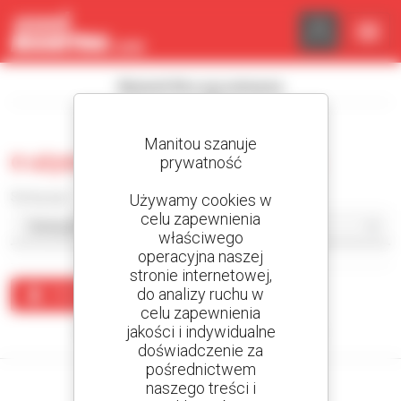
Panel zarządzania plikami cookies
Wyświetl filtry wyszukiwania
Manitou szanuje
0 używana platforma robocza
prywatność
Sortuj wg
Używamy cookies w
celu zapewnienia
właściwego
operacyjna naszej
stronie internetowej,
do analizy ruchu w
Utwórz alert
celu zapewnienia
jakości i indywidualne
Żaden wynik nie odpowiada wyszukiwaniu.
doświadczenie za
pośrednictwem
naszego treści i