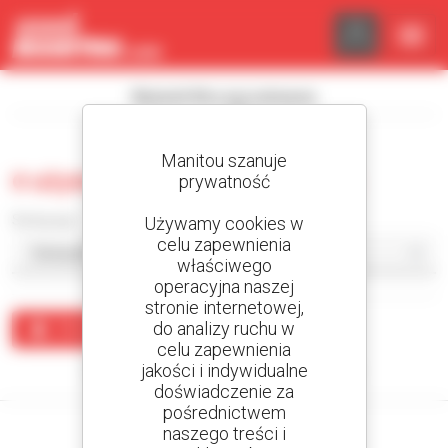
Panel zarządzania plikami cookies
Wyświetl filtry wyszukiwania
Manitou szanuje
0 używana platforma robocza
prywatność
Sortuj wg
Używamy cookies w
celu zapewnienia
właściwego
operacyjna naszej
stronie internetowej,
do analizy ruchu w
Utwórz alert
celu zapewnienia
jakości i indywidualne
Żaden wynik nie odpowiada wyszukiwaniu.
doświadczenie za
pośrednictwem
naszego treści i