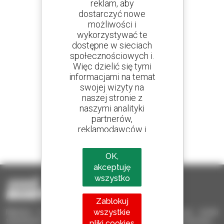
reklam, aby
dostarczyć nowe
Utwórz swoje alerty
możliwości i
i otrzymuj ogłoszenia o sprzęcie używanym
wykorzystywać te
dostępne w sieciach
społecznościowych i.
Więc dzielić się tymi
informacjami na temat
800 dealerów
swojej wizyty na
Manitou na całym świecie
naszej stronie z
naszymi analityki
partnerów,
reklamodawców i
1 na 4 ładowarki
sieci społecznych.
sprzedawane na świecie to Manitou
OK,
akceptuję
wszystko
Zablokuj
wszystkie
Manitou Używane – Używany sprzęt przeładunkowy: wózki
teleskopowe, wózki masztowe, samojezdne podnośniki koszowe
pliki cookies