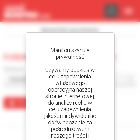
Panel zarządzania plikami cookies
Wyświetl filtry wyszukiwania
Manitou szanuje
0 używana sprzęt magazynowy
prywatność
Sortuj wg
Używamy cookies w
celu zapewnienia
właściwego
operacyjna naszej
stronie internetowej,
do analizy ruchu w
Utwórz alert
celu zapewnienia
jakości i indywidualne
Żaden wynik nie odpowiada wyszukiwaniu.
doświadczenie za
pośrednictwem
naszego treści i