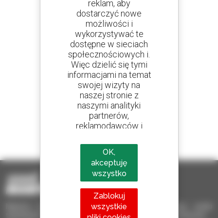
reklam, aby
dostarczyć nowe
Utwórz swoje alerty
możliwości i
i otrzymuj ogłoszenia o sprzęcie używanym
wykorzystywać te
dostępne w sieciach
społecznościowych i.
Więc dzielić się tymi
informacjami na temat
800 dealerów
swojej wizyty na
Manitou na całym świecie
naszej stronie z
naszymi analityki
partnerów,
reklamodawców i
1 na 4 ładowarki
sieci społecznych.
sprzedawane na świecie to Manitou
OK,
akceptuję
wszystko
Zablokuj
wszystkie
Manitou Używane – Używany sprzęt przeładunkowy: wózki
teleskopowe, wózki masztowe, samojezdne podnośniki koszowe
pliki cookies