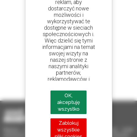
reklam, aby
dostarczyć nowe
Utwórz swoje alerty
możliwości i
i otrzymuj ogłoszenia o sprzęcie używanym
wykorzystywać te
dostępne w sieciach
społecznościowych i.
Więc dzielić się tymi
informacjami na temat
800 dealerów
swojej wizyty na
Manitou na całym świecie
naszej stronie z
naszymi analityki
partnerów,
reklamodawców i
1 na 4 ładowarki
sieci społecznych.
sprzedawane na świecie to Manitou
OK,
akceptuję
wszystko
Zablokuj
wszystkie
Manitou Używane – Używany sprzęt przeładunkowy: wózki
teleskopowe, wózki masztowe, samojezdne podnośniki koszowe
pliki cookies