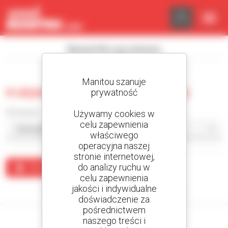
Panel zarządzania plikami cookies
Wyświetl filtry wyszukiwania
Manitou szanuje
0 używana wózek podwieszany
prywatność
Sortuj wg
Używamy cookies w
celu zapewnienia
właściwego
operacyjna naszej
stronie internetowej,
do analizy ruchu w
Utwórz alert
celu zapewnienia
jakości i indywidualne
Żaden wynik nie odpowiada wyszukiwaniu.
doświadczenie za
pośrednictwem
naszego treści i