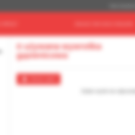
Dolar amerykań
 SPRZĘT
ZNAJDŹ SWOJEGO DEALERA
0 używana wywrotka
gąsienicowa
Utwórz alert
Żaden wynik nie odpowia