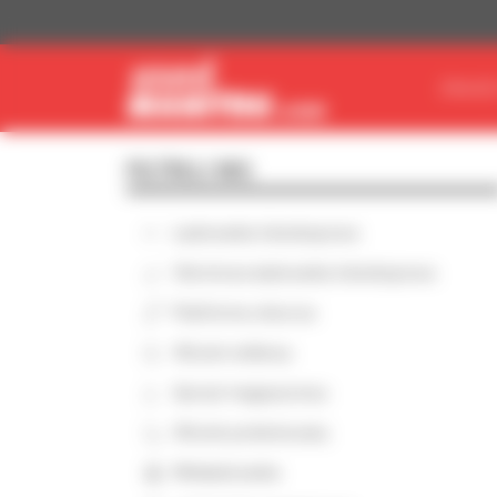
Panel zarządzania plikami cookies
ZNAJDŹ
FILTRUJ WG
Ładowarka teleskopowa
Obrotowa ładowarka teleskopowa
Platforma robocza
Wózek widłowy
Sprzęt magazynowy
Wózek podwieszany
Miniładowarka