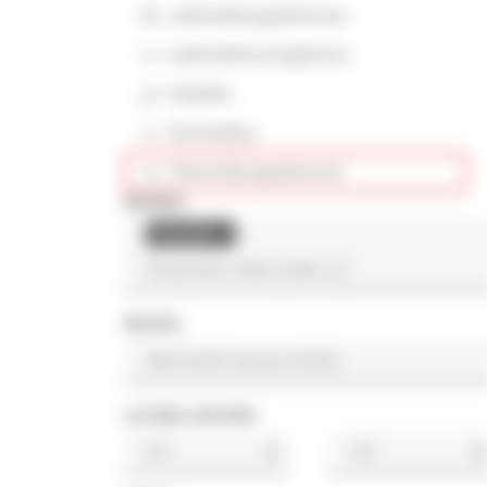
Ładowarka gąsienicowa
Ładowarka przegubowa
Koparka
Rozściełacz
Wywrotka gąsienicowa
MARKA
Fenwick
×
MODEL
LICZBA GODZIN
h
h