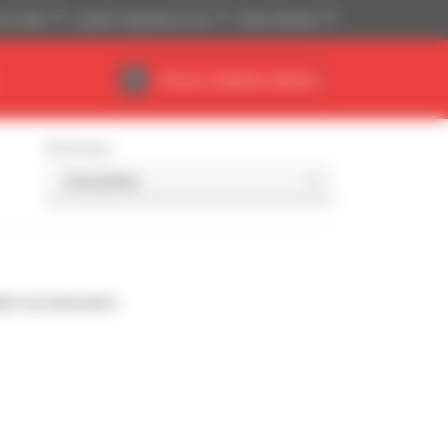
ski (USD)
System imperialny (ft, Ib)
Polski (Polska)
Obszar działania dealera
Sortuj wg
da wyszukiwaniu.