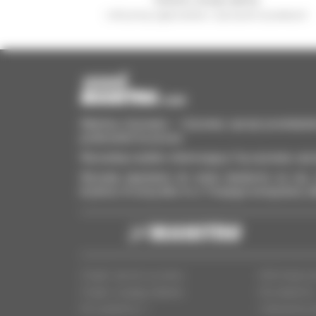
i otrzymuj ogłoszenia o sprzęcie używanym
Manitou Używane – Używany sprzęt przeładun
podnośniki koszowe
Wyszukaj szybko interesujący Cię używany sprz
Wysyłaj zapytania do wielu dealerów na raz, 
kryteria. A wszystko to z Twojego komputera, t
Znajdź sprzęt używany
Informacje p
Znajdź swojego dealera
Dla dealeró
Kim jesteŚmy ?
Ustawienia p