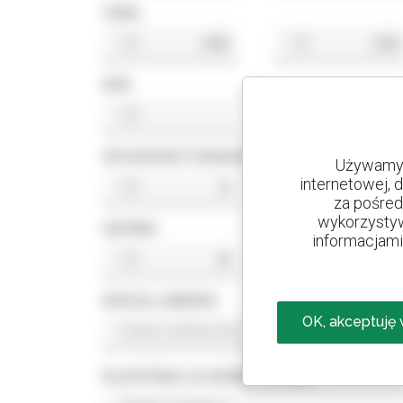
CENA
USD
USD
ROK
WYSOKOŚĆ PODNOSZENIA
Używamy 
internetowej, 
ft
ft
za pośred
wykorzystyw
UDŹWIG
informacjami 
lb
lb
RODZAJ ENERGII
OK, akceptuję
KLASYFIKACJA NORMY SILNIKA