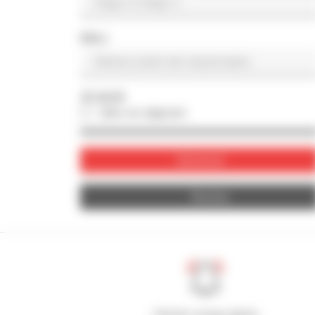
KRAJ
ZDJĘCIE
tylko ze zdjęciem
Zatwierdź
Resetuj
Utwórz swoje alerty