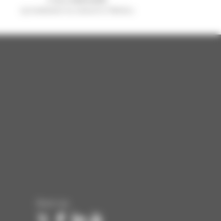
sprzedawane na świecie to Manitou
Śledź nas