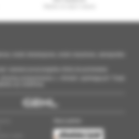
Manitou na całym świecie
kowy: wózki teleskopowe, wózki masztowe, samojezdne
ęt i zaznacz poszczególne oferty do porównania.
otrzymuj przypomnienia o ofertach spełniających Twoje
ableta czy smartfona.
Nasz partner
rawne
w
lików cookie