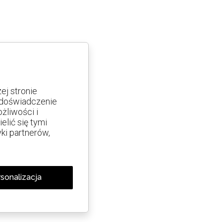
j stronie
e doświadczenie
żliwości i
lić się tymi
yki partnerów,
sonalizacja