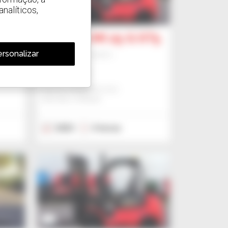
nalíticos,
7
ST5
Manitou MI 25 G ST5
rsonalizar
Empilhador de mastro
Consulte-nos
Manitou Global Services
ANCENIS, FRANÇA
2023
4 horas
7