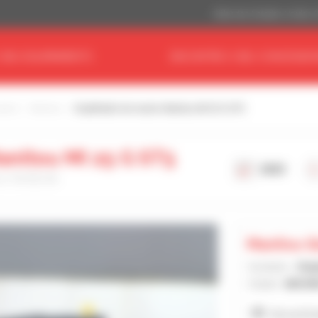
Dólar dos Estados Unidos 
 SEU EQUIPAMENTO
ENCONTRE O SEU CONCESSIO
astro
Manitou
Empilhador de mastro Manitou MI 25 G ST5
anitou MI 25 G ST5
2023
 a 16/02/26
Manitou G
Vendedor :
Sté
Cidade :
ANCEN
Ver os 62