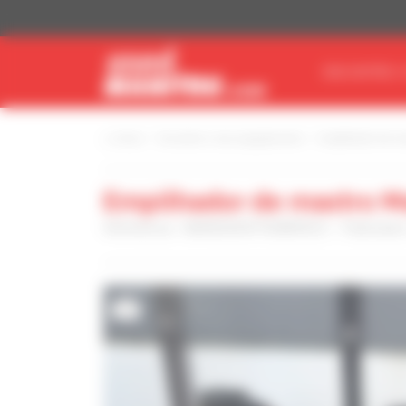
Painel de Gerenciamento de Cookies
ENCONTRE O
Início
Encontre o seu equipamento
Empilhador de m
Empilhador de mastro M
Referência : MAN00000T00889025 - Publicado
7