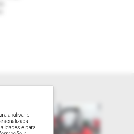
ás
om
ra analisar o
ersonalizada
alidades e para
nformação, a