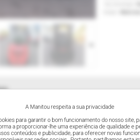
Tipo de energia :
G
AMPLIAR
Estado :
Muito b
ES
A Manitou respeita a sua privacidade
ookies para garantir o bom funcionamento do nosso site, pa
forma a proporcionar-lhe uma experiência de qualidade e p
ssos conteúdos e publicidade, para oferecer novas funcion
 disponíveis nas redes sociais . Portanto, partilhamos esta i