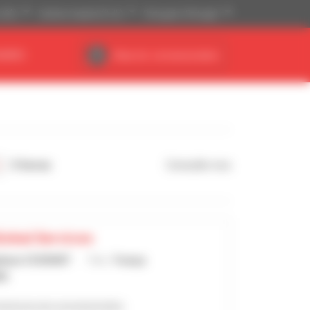
(US$)
Sistema Imperial (ft, lb)
Português (Portugal)
NÁRIO
Área do concessionário
5 horas
Consulte-nos
lobal Services
phane COURANT
País :
França
IS
 anúncios do concessionário