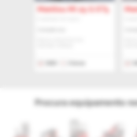
Manitou MI 25 G ST5
Man
Empilhador de mastro
Empil
Consulte-nos
Consu
Manitou Global Services
Manito
ANCENIS, FRANÇA
ANCEN
2023
2 horas
2
Procura equipamento n