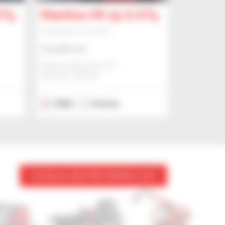
ST5
Manitou MI 25 G ST5
Empilhador de mastro
Consulte-nos
Manitou Global Services
ANCENIS, FRANÇA
2023
6 horas
Aceda ao sítio Web Manitou.com