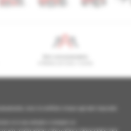
800 concessionários
A Manitou em todo o mundo
neamente, ricevi le notifiche in base agli alert impostati.
cione-os à sua seleção e compare-os.
só vez, receba alertas sobre critérios interessantes para