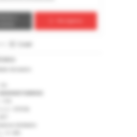
tactar o
Nós ligamos
ndedor
cio :
E-mail
ÉCNICA
ador de mastro
:
5 h
MAN00000T00889025
 :
11 ft
vação :
5 512 lb
GCT
versor de binário
us :
0 - 20%