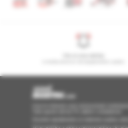
Crie os seus alertas
e receba anúncios de equipamentos usados
Invia le richieste a più concessionari contempora
Tutto questo dal tuo PC, tablet o smartphone.
Encontre rapidamente os materiais usados, adi
Envie pedidos a vários concessionários de uma 