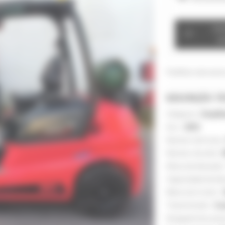
Con
ve
Partilhar este anún
DESCRIÇÃO T
Categoria :
Empilh
Ano :
2023
Número de horas 
Número de série :
Altura de elevação
Capacidade de ele
Marca do motor :
Transmissão :
Con
Desgaste dos pne