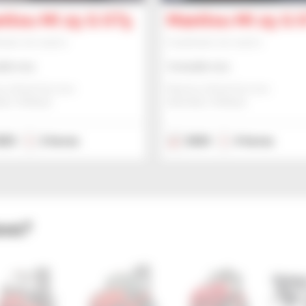
itou MI 25 G ST5
Manitou MI 25 G 
hador de mastro
Empilhador de mastro
lte-nos
Consulte-nos
u Global Services
Manitou Global Services
IS, FRANÇA
ANCENIS, FRANÇA
023
2 horas
2023
4 horas
ovo?