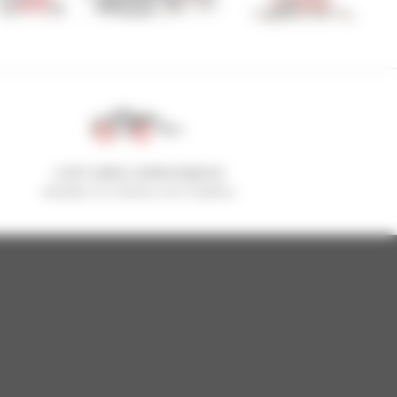
1 em cada 4 telescópicos
vendido no mundo é um manitou