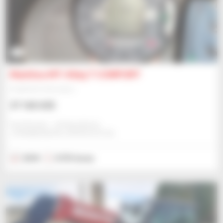
3
Manitou MT-X625 T COMFORT
Empilhador telescópico
37 160 US$
Eazi Access - Johannesburg
JOHANNESBURG, ÁFRICA DO SUL
2018
8 701 horas