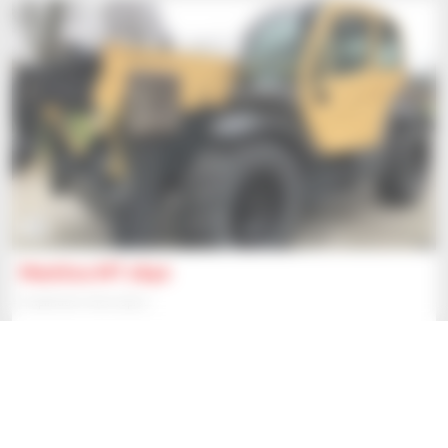
14
Manitou MT 1840
Empilhador telescópico
43 924 US$
Cc Equipment Bv - Nieuwerkerken
NIEUWERKERKEN, BÉLGICA
2008
4 834 horas