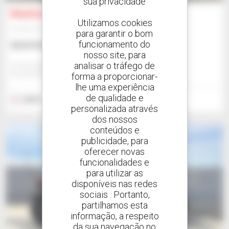
sua privacidade
Manitou MT 625 H
Utilizamos cookies
Empilhador telescópico
para garantir o bom
funcionamento do
34 619 US$
nosso site, para
analisar o tráfego de
Comercial Cema Sl - Alcala De Guadaira
ALCALA DE GUADAIRA, ESPANHA
forma a proporcionar-
lhe uma experiência
de qualidade e
2019
7 815 horas
personalizada através
dos nossos
conteúdos e
publicidade, para
oferecer novas
funcionalidades e
para utilizar as
disponíveis nas redes
sociais . Portanto,
partilhamos esta
informação, a respeito
da sua navegação no