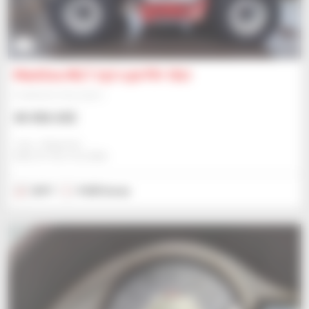
3
Manitou MLT 737-130 PS+ (S1)
Empilhador telescópico
40 456 US$
Jmp - Bialystok
BIALYSTOK, POLÓNIA
2017
9 635 horas