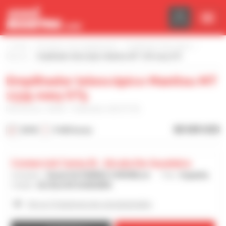
Painel de Gerenciamento de Cookies
Início
Encontre o seu equipamento
Empilhador telescópico
Manitou
Empilhador telescópico Manitou MT 1335 easy ST5
Empilhador telescópico Manitou MT
1335 easy ST5
Referência : 03662 - Publicado a 06/07/26
38 549 US$
2018
9 443 horas
Comercial Cema Sl - Alcala De Guadaira
Vendedor :
Daniel GUTIERREZ CORONILLA
País :
Espanha
Cidade :
ALCALA DE GUADAIRA
Ver os 15 anúncios do concessionário