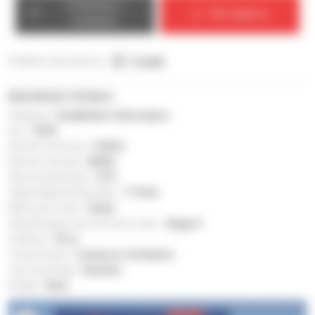
Contactar o
Nós ligamos
vendedor
Partilhar este anúncio :
E-mail
DESCRIÇÃO TÉCNICA
Categoria :
Empilhador telescópico
Ano :
2018
Número de horas :
9 443 h
Número de série :
03562
Altura de elevação :
41 ft
Capacidade de elevação :
7 716 lb
Marca do motor :
Deutz
Classificação da norma do motor :
Stage V
Potência :
75 cv
Transmissão :
Conversor de binário
Tipo de energia :
Gasóleo
Estado :
Bom