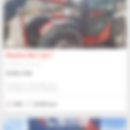
5
Manitou MLT 731 T
Empilhador telescópico
34 561 US$
Exmain Sa - Onzonilla/Leon
ONZONILLA/LEON, ESPANHA
2005
10 500 horas