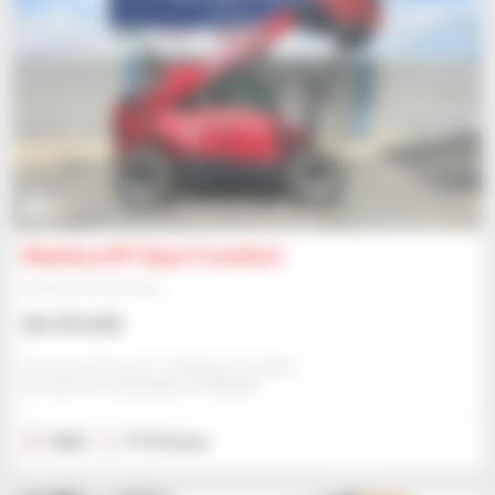
15
Manitou MT 625 H Comfort
Empilhador telescópico
36 474 US$
Comercial Cema Sl - Alcala De Guadaira
ALCALA DE GUADAIRA, ESPANHA
2022
9 713 horas