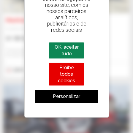
nosso site, com os
13
nossos parceiros
analíticos,
Manitou MLT 733-115 LSU (S1)
publicitários e de
redes sociais
Empilhador telescópico
31 787 US$
OK, aceitar
Comercial Cema Sl - Alcala De Guadaira
tudo
ALCALA DE GUADAIRA, ESPANHA
Proíbe
2019
11 346 horas
todos
cookies
Personalizar