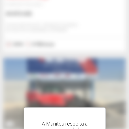
Empilhador telescópico
43 872 US$
Comercial Cema Sl - Alcala De Guadaira
ALCALA DE GUADAIRA, ESPANHA
2018
8 780 horas
A Manitou respeita a
15