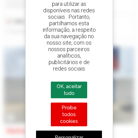
Comercial Cema Sl - Alcala De Guadaira
para utilizar as
ALCALA DE GUADAIRA, ESPANHA
disponíveis nas redes
sociais . Portanto,
2022
3 279 horas
partilhamos esta
informação, a respeito
Publicado a 09/07/26
da sua navegação no
nosso site, com os
nossos parceiros
analíticos,
publicitários e de
redes sociais
OK, aceitar
tudo
Proíbe
todos
17
cookies
Manitou MI 30 D
Personalizar