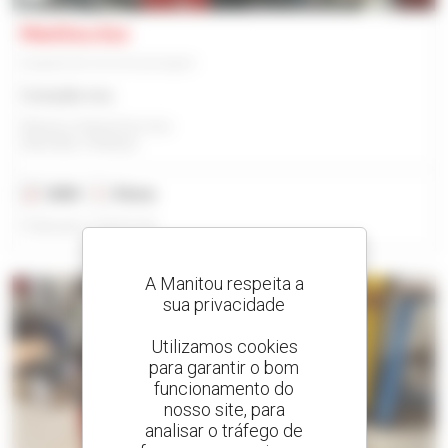
Manitou A12
Equipamento de armazenagem
Consulte-nos
Manitou Global Services
ANCENIS, FRANÇA
2020
0 hora
Publicado a 23/07/26
A Manitou respeita a
sua privacidade
Utilizamos cookies
para garantir o bom
funcionamento do
nosso site, para
analisar o tráfego de