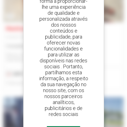
forma a proporcionar-
lhe uma experiência
de qualidade e
5
personalizada através
dos nossos
Manitou E18AC
conteúdos e
publicidade, para
Equipamento de armazenagem
oferecer novas
Consulte-nos
funcionalidades e
para utilizar as
Manitou Global Services
ANCENIS, FRANÇA
disponíveis nas redes
sociais . Portanto,
partilhamos esta
2019
1 068 horas
informação, a respeito
Publicado a 29/06/26
da sua navegação no
nosso site, com os
nossos parceiros
analíticos,
publicitários e de
redes sociais