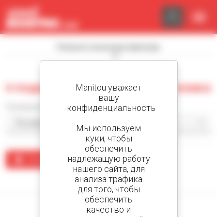
Панель управления cookies
Показать поисковые фильтры
0 подержанных складская техника
Manitou уважает
вашу
Сортировать по
конфиденциальность
Мы используем
куки, чтобы
обеспечить
надлежащую работу
Создать предупреждение
нашего сайта, для
анализа трафика
По вашему запросу ничего не найдено.
для того, чтобы
обеспечить
качество и