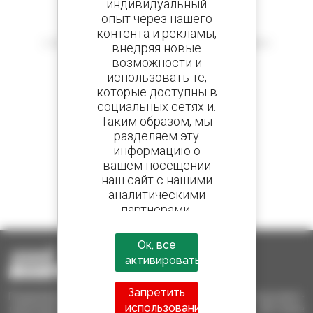
индивидуальный
опыт через нашего
Создайте оповещения
контента и рекламы,
и получайте объявления о поддержанном оборудовании
внедряя новые
возможности и
использовать те,
которые доступны в
социальных сетях и.
800 Дилеров
Таким образом, мы
Manitou во всем мире
разделяем эту
информацию о
вашем посещении
наш сайт с нашими
1 из 4 телескопических погрузчиков
аналитическими
проданных в мире это Manitou
партнерами,
рекламодателями и
социальных сетей.
Ок, все
активировать
Запретить
Подержанная техника Manitou - Подержанная подъемно-
использование
транспортная техника: телескопические и мачтовые