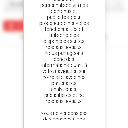
personnalisée via nos
contenus et
publicités, pour
proposer de nouvelles
Créer une alerte
fonctionnalités et
utiliser celles
Aucun résultat ne correspond à votre recherche.
disponibles sur les
réseaux sociaux.
Nous partageons
donc des
informations, quant à
votre navigation sur
Créez vos alertes
notre site, avec nos
et recevez des annonces de matériels d'occasion
partenaires
analytiques,
publicitaires et de
réseaux sociaux.
800 concessionnaires
Manitou partout dans le monde
Nous ne vendons pas
des données à des
tiers