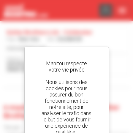
Panneau de gestion des cookies
Sutter Brothers Ltd. - Coldwater
Pays :
États-Unis
Ville :
COLDWATER
www.sutterbros.com
Adresse :
Manitou respecte
2070 SR 219 W
votre vie privée
45828 COLDWATER États-Unis
Nous utilisons des
Afficher les filtres de recherche
cookies pour nous
assurer du bon
fonctionnement de
0 machine d'occasion chez Sutter
notre site, pour
analyser le trafic dans
Brothers Ltd. - Coldwater
le but de vous fournir
une expérience de
Trier par
qualité et