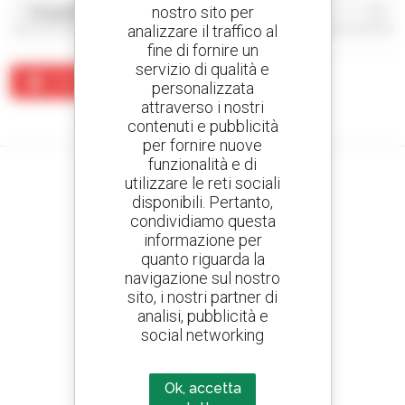
nostro sito per
analizzare il traffico al
fine di fornire un
servizio di qualità e
Crea un avviso
personalizzata
attraverso i nostri
Nessun risultato corrisponde alla ricerca.
contenuti e pubblicità
per fornire nuove
funzionalità e di
utilizzare le reti sociali
disponibili. Pertanto,
condividiamo questa
Crea avvisi
informazione per
e ricevi annunci di materiale d'occasione
quanto riguarda la
navigazione sul nostro
sito, i nostri partner di
analisi, pubblicità e
800 concessionari
social networking
Manitou nel mondo
Ok, accetta