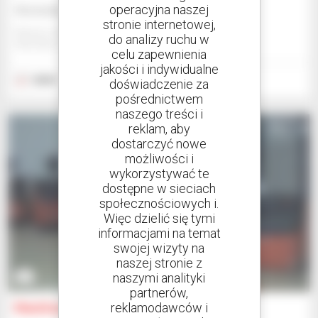
operacyjna naszej
Skonsultuj się z nami
stronie internetowej,
Manitou Global Services
do analizy ruchu w
ANCENIS, FRANCJA
celu zapewnienia
jakości i indywidualne
2020
0 godzina
doświadczenie za
pośrednictwem
naszego treści i
reklam, aby
dostarczyć nowe
możliwości i
wykorzystywać te
dostępne w sieciach
społecznościowych i.
Więc dzielić się tymi
informacjami na temat
swojej wizyty na
naszej stronie z
naszymi analityki
4
partnerów,
reklamodawców i
Manitou A10