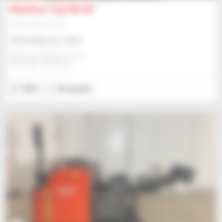
Manitou TI30 RH SP
Sprzęt magazynowy
Skonsultuj się z nami
Manitou Global Services
ANCENIS, FRANCJA
2021
167 godzin