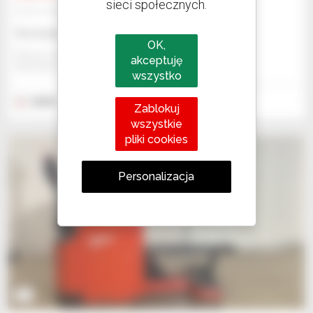
sieci społecznych.
Sprzęt magazynowy
Skonsultuj się z nami
OK,
Manitou Global Services
akceptuję
ANCENIS, FRANCJA
wszystko
2018
1 544 godzin
Zablokuj
wszystkie
pliki cookies
Personalizacja
5