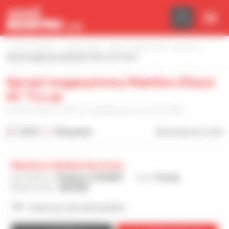
Panel zarządzania plikami cookies
Strona główna
Znajdź sprzęt
Sprzęt magazynowy
Manitou
Sprzęt magazynowy Manitou ES412 AC TLL42
Sprzęt magazynowy Manitou ES412
AC TLL42
Nr referencyjny : 537618 - Opublikowano dn. 22.02.2026
2019
330 godzin
Skonsultuj się z nami
Manitou Global Services
Sprzedawca :
Stéphane COURANT
Kraj :
Francja
Miejscowość :
ANCENIS
Zobacz 62 ogłoszenia dealera