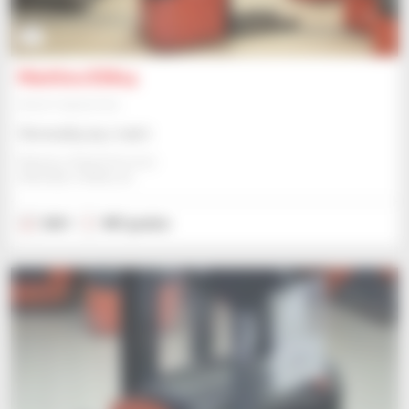
5
Manitou ES614
Sprzęt magazynowy
Skonsultuj się z nami
Manitou Global Services
ANCENIS, FRANCJA
2021
987 godzin