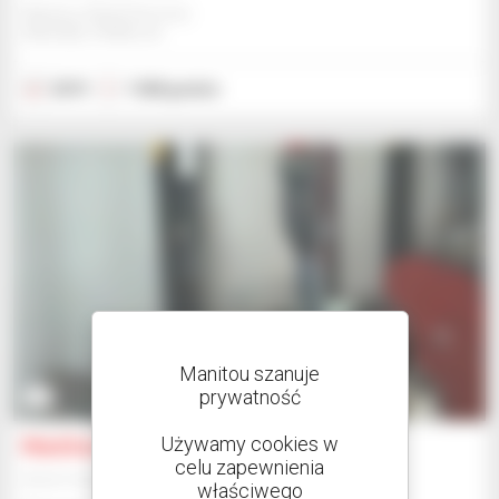
Manitou Global Services
ANCENIS, FRANCJA
2019
1 068 godzin
Manitou szanuje
prywatność
3
Używamy cookies w
Manitou A12
celu zapewnienia
Sprzęt magazynowy
właściwego