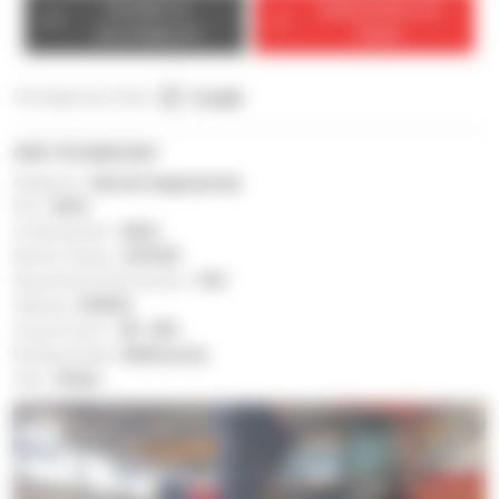
Kontakt ze
Zadzwonimy do
sprzedającym
Ciebie
Udostępnij tę ofertę :
E-mail
OPIS TECHNICZNY
Kategoria :
Sprzęt magazynowy
Rok :
2019
Liczba godzin :
330 h
Numer seryjny :
537618
Wysokość podnoszenia :
14 ft
Udźwig :
2 646 lb
Zużycie opon :
40 - 60%
Rodzaj energii :
Elektryczny
Stan :
Dobry
8