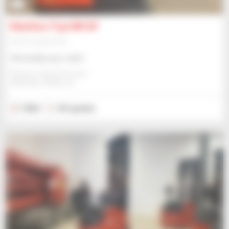
5
Manitou TI30 RM SP
Sprzęt magazynowy
Skonsultuj się z nami
Manitou Global Services
ANCENIS, FRANCJA
2022
341 godzin