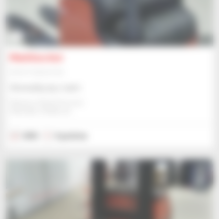
3
Manitou A10
Sprzęt magazynowy
Skonsultuj się z nami
Manitou Global Services
ANCENIS, FRANCJA
2002
0 godzina