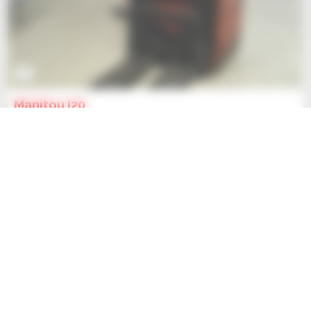
2
Manitou I20
Sprzęt magazynowy
Skonsultuj się z nami
Manitou Global Services
ANCENIS, FRANCJA
2017
410 godzin
Szukasz nowego sprzętu?