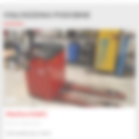
OGŁOSZENIA PODOBNE
5
Manitou E18AC
Sprzęt magazynowy
Skonsultuj się z nami