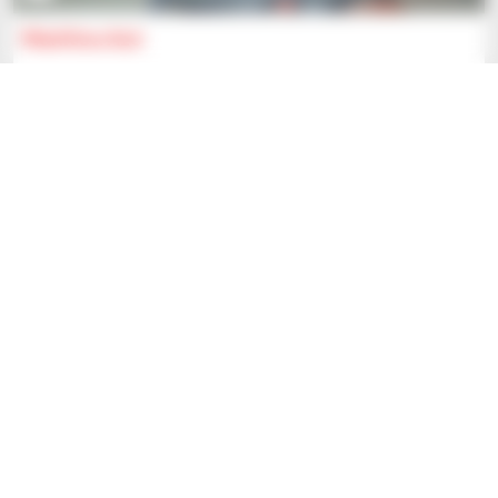
Manitou A10
Sprzęt magazynowy
Skonsultuj się z nami
Manitou Global Services
ANCENIS, FRANCJA
2018
1 544 godzin
Szukasz nowego sprzętu?
Przejdź do witryny Manitou.com