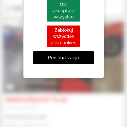
OK,
2020
0 godzina
akceptuję
wszystko
Zablokuj
wszystkie
pliki cookies
Personalizacja
8
Manitou ES412 AC TLL42
Sprzęt magazynowy
Skonsultuj się z nami
Manitou Global Services