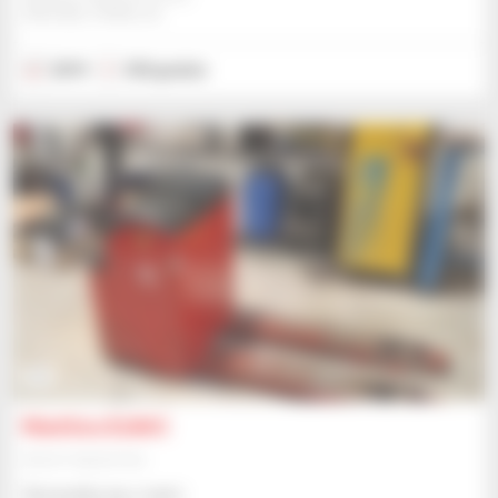
ANCENIS, FRANCJA
2019
330 godzin
5
Manitou E18AC
Sprzęt magazynowy
Skonsultuj się z nami