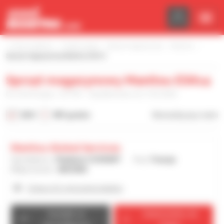
Panel zarządzania plikami cookies
Strona główna
Znajdź sprzęt
Sprzęt magazynowy
Manitou
Sprzęt magazynowy Manitou ES614
Sprzęt magazynowy Manitou ES614
Nr referencyjny : 537781 - Opublikowano dn. 9.02.2026
2021
987 godzin
Skonsultuj się z nami
Manitou Global Services
Sprzedawca :
Stéphane COURANT
Kraj :
Francja
Miejscowość :
ANCENIS
Zobacz 62 ogłoszenia dealera
Kontakt ze
Zadzwonimy do