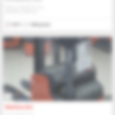
Manitou Global Services
ANCENIS, FRANCJA
2019
1 068 godzin
3
Manitou A10
Sprzęt magazynowy