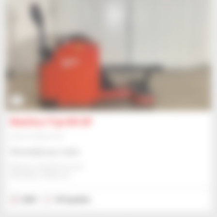
5
Manitou TI30 RH SP
Sprzęt magazynowy
Skonsultuj się z nami
Manitou Global Services
ANCENIS, FRANCJA
2021
167 godzin