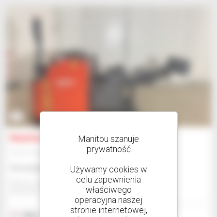
5
Manitou TI30 RM SP
Manitou szanuje
prywatność
Sprzęt magazynowy
Skonsultuj się z nami
Używamy cookies w
celu zapewnienia
Manitou Global Services
właściwego
ANCENIS, FRANCJA
operacyjna naszej
stronie internetowej,
2022
341 godzin