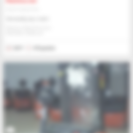
Manitou I20
Sprzęt magazynowy
Skonsultuj się z nami
Manitou Global Services
ANCENIS, FRANCJA
2017
410 godzin
4