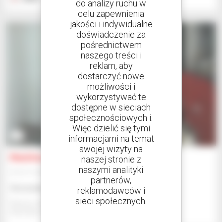
do analizy ruchu w
celu zapewnienia
jakości i indywidualne
doświadczenie za
pośrednictwem
naszego treści i
reklam, aby
dostarczyć nowe
możliwości i
wykorzystywać te
dostępne w sieciach
społecznościowych i.
Więc dzielić się tymi
3
informacjami na temat
swojej wizyty na
Manitou A12
naszej stronie z
naszymi analityki
Sprzęt magazynowy
partnerów,
Skonsultuj się z nami
reklamodawców i
sieci społecznych.
Manitou Global Services
ANCENIS, FRANCJA