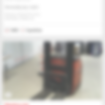
Skonsultuj się z nami
Manitou Global Services
ANCENIS, FRANCJA
2002
0 godzina
2