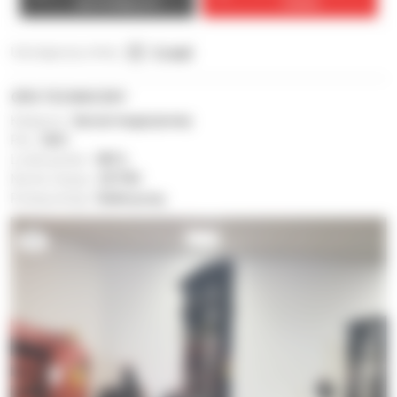
sprzedającym
Ciebie
Udostępnij tę ofertę :
E-mail
OPIS TECHNICZNY
Kategoria :
Sprzęt magazynowy
Rok :
2021
Liczba godzin :
987 h
Numer seryjny :
537781
Rodzaj energii :
Elektryczny
5