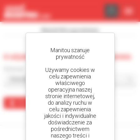
Panel zarządzania plikami cookies
Wyświetl filtry wyszukiwania
Manitou szanuje
0 używana ładowarka teleskopowa
prywatność
Sortuj wg
Używamy cookies w
celu zapewnienia
właściwego
operacyjna naszej
stronie internetowej,
do analizy ruchu w
Utwórz alert
celu zapewnienia
jakości i indywidualne
Żaden wynik nie odpowiada wyszukiwaniu.
doświadczenie za
pośrednictwem
naszego treści i