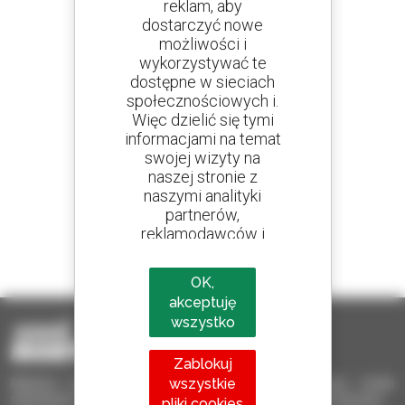
reklam, aby
dostarczyć nowe
Utwórz swoje alerty
możliwości i
i otrzymuj ogłoszenia o sprzęcie używanym
wykorzystywać te
dostępne w sieciach
społecznościowych i.
Więc dzielić się tymi
informacjami na temat
800 dealerów
swojej wizyty na
Manitou na całym świecie
naszej stronie z
naszymi analityki
partnerów,
reklamodawców i
1 na 4 ładowarki
sieci społecznych.
sprzedawane na świecie to Manitou
OK,
akceptuję
wszystko
Zablokuj
wszystkie
Manitou Używane – Używany sprzęt przeładunkowy: wózki
teleskopowe, wózki masztowe, samojezdne podnośniki koszowe
pliki cookies