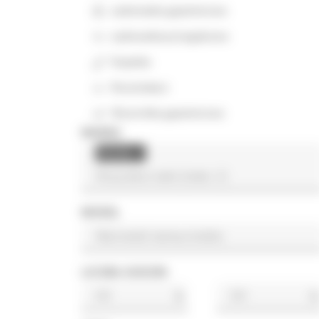
Ładowarka gąsienicowa
Ładowarka przegubowa
Koparka
Rozściełacz
Wywrotka gąsienicowa
MARKA
Korota
×
MODEL
LICZBA GODZIN
h
h