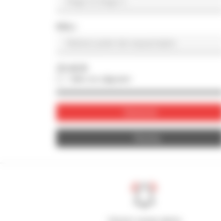
KRAJ
ZDJĘCIE
tylko ze zdjęciem
Zatwierdź
Resetuj
Utwórz swoje alerty