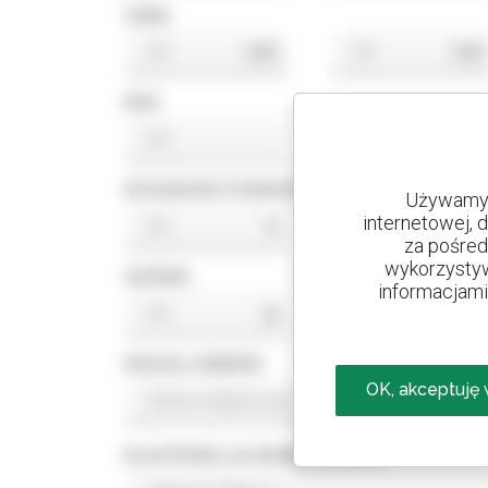
CENA
USD
USD
ROK
WYSOKOŚĆ PODNOSZENIA
Używamy 
internetowej, 
ft
ft
za pośred
wykorzystyw
UDŹWIG
informacjami 
lb
lb
RODZAJ ENERGII
OK, akceptuję
KLASYFIKACJA NORMY SILNIKA