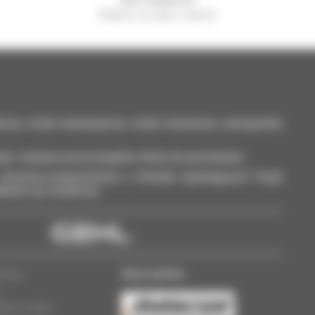
Manitou na całym świecie
kowy: wózki teleskopowe, wózki masztowe, samojezdne
ęt i zaznacz poszczególne oferty do porównania.
otrzymuj przypomnienia o ofertach spełniających Twoje
ableta czy smartfona.
Nasz partner
rawne
w
lików cookie