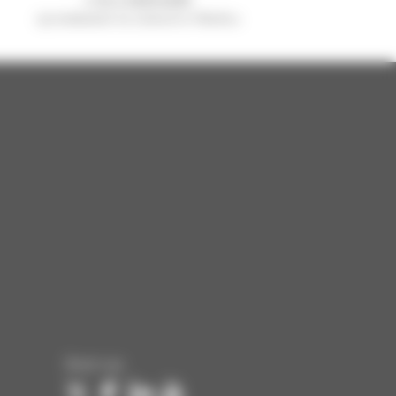
sprzedawane na świecie to Manitou
Śledź nas