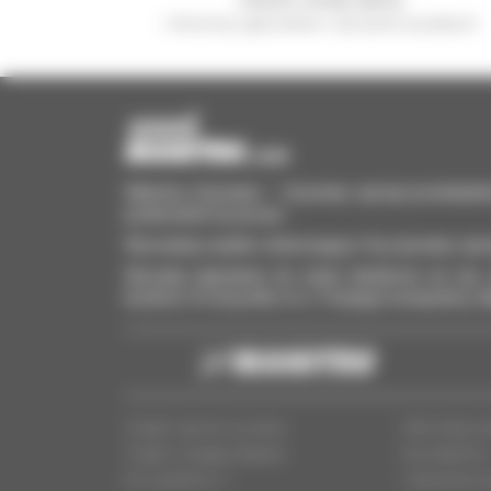
i otrzymuj ogłoszenia o sprzęcie używanym
Manitou Używane – Używany sprzęt przeładun
podnośniki koszowe
Wyszukaj szybko interesujący Cię używany sprz
Wysyłaj zapytania do wielu dealerów na raz, 
kryteria. A wszystko to z Twojego komputera, t
Znajdź sprzęt używany
Informacje p
Znajdź swojego dealera
Dla dealeró
Kim jesteŚmy ?
Ustawienia p