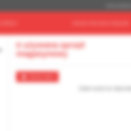
Dolar amerykań
 SPRZĘT
ZNAJDŹ SWOJEGO DEALERA
0 używana sprzęt
magazynowy
Utwórz alert
Żaden wynik nie odpowia