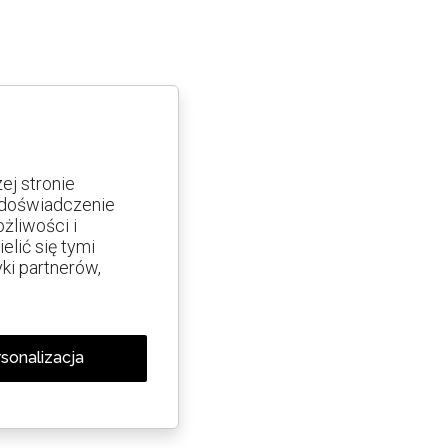
j stronie
e doświadczenie
żliwości i
lić się tymi
yki partnerów,
sonalizacja