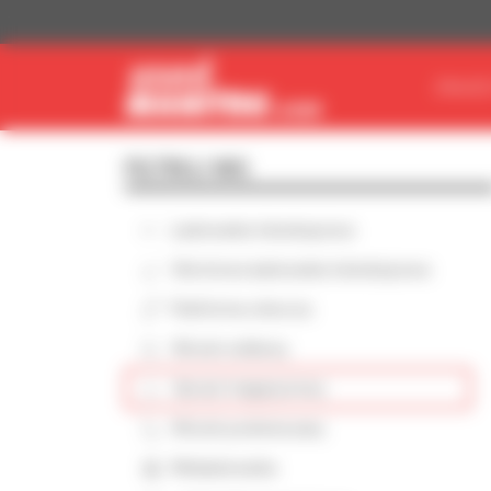
Panel zarządzania plikami cookies
ZNAJDŹ
FILTRUJ WG
Ładowarka teleskopowa
Obrotowa ładowarka teleskopowa
Platforma robocza
Wózek widłowy
Sprzęt magazynowy
Wózek podwieszany
Miniładowarka