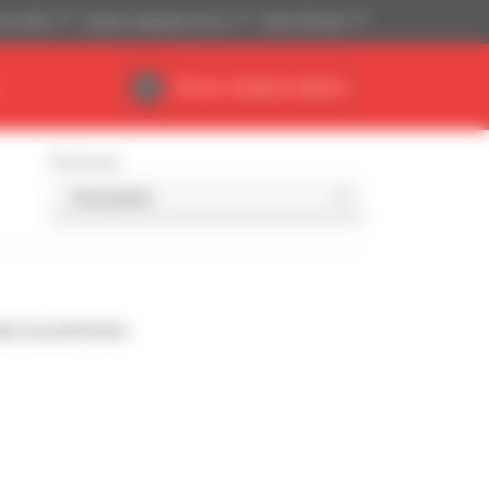
ski (USD)
System imperialny (ft, Ib)
Polski (Polska)
Obszar działania dealera
Sortuj wg
da wyszukiwaniu.