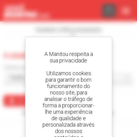
Painel de Gerenciamento de Cookies
Visualizar os filtros de pesquisa
A Manitou respeita a
0 usado camião com lagartas
sua privacidade
Ordenar por
Utilizamos cookies
para garantir o bom
funcionamento do
nosso site, para
analisar o tráfego de
Criar um alerta
forma a proporcionar-
lhe uma experiência
Nenhum resultado corresponde à sua pesquisa.
de qualidade e
personalizada através
dos nossos