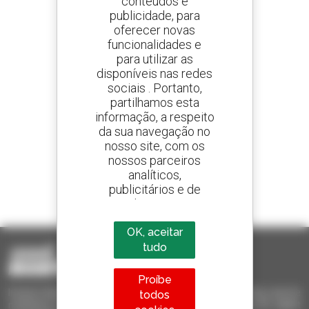
conteúdos e
publicidade, para
oferecer novas
Crie os seus alertas
e receba anúncios de equipamentos usados
funcionalidades e
para utilizar as
disponíveis nas redes
sociais . Portanto,
partilhamos esta
800 concessionários
informação, a respeito
A Manitou em todo o mundo
da sua navegação no
nosso site, com os
nossos parceiros
analíticos,
publicitários e de
1 em cada 4 telescópicos
redes sociais
vendido no mundo é um manitou
OK, aceitar
tudo
Proíbe
Invia le richieste a più concessionari contemporaneamente, ricevi le
todos
notifiche in base agli alert impostati. Tutto questo dal tuo PC, tablet