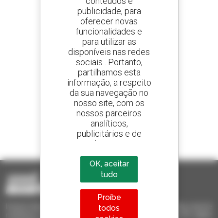
conteúdos e
publicidade, para
oferecer novas
Crie os seus alertas
e receba anúncios de equipamentos usados
funcionalidades e
para utilizar as
disponíveis nas redes
sociais . Portanto,
partilhamos esta
800 concessionários
informação, a respeito
A Manitou em todo o mundo
da sua navegação no
nosso site, com os
nossos parceiros
analíticos,
publicitários e de
1 em cada 4 telescópicos
redes sociais
vendido no mundo é um manitou
OK, aceitar
tudo
Proíbe
Invia le richieste a più concessionari contemporaneamente, ricevi le
todos
notifiche in base agli alert impostati. Tutto questo dal tuo PC, tablet