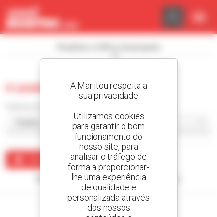
Painel de Gerenciamento de Cookies
Visualizar os filtros de pesquisa
A Manitou respeita a
0 usado camião com lagartas
sua privacidade
Ordenar por
Utilizamos cookies
para garantir o bom
funcionamento do
nosso site, para
analisar o tráfego de
Criar um alerta
forma a proporcionar-
lhe uma experiência
Nenhum resultado corresponde à sua pesquisa.
de qualidade e
personalizada através
dos nossos