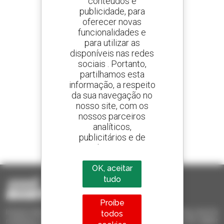
conteúdos e
publicidade, para
oferecer novas
Crie os seus alertas
e receba anúncios de equipamentos usados
funcionalidades e
para utilizar as
disponíveis nas redes
sociais . Portanto,
partilhamos esta
800 concessionários
informação, a respeito
A Manitou em todo o mundo
da sua navegação no
nosso site, com os
nossos parceiros
analíticos,
publicitários e de
1 em cada 4 telescópicos
redes sociais
vendido no mundo é um manitou
OK, aceitar
tudo
Proíbe
Invia le richieste a più concessionari contemporaneamente, ricevi le
todos
notifiche in base agli alert impostati. Tutto questo dal tuo PC, tablet