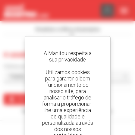
Painel de Gerenciamento de Cookies
Visualizar os filtros de pesquisa
A Manitou respeita a
0 usado camião com lagartas
sua privacidade
Ordenar por
Utilizamos cookies
para garantir o bom
funcionamento do
nosso site, para
analisar o tráfego de
Criar um alerta
forma a proporcionar-
lhe uma experiência
Nenhum resultado corresponde à sua pesquisa.
de qualidade e
personalizada através
dos nossos