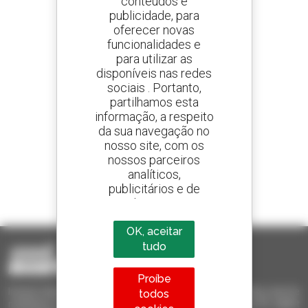
conteúdos e
publicidade, para
oferecer novas
Crie os seus alertas
e receba anúncios de equipamentos usados
funcionalidades e
para utilizar as
disponíveis nas redes
sociais . Portanto,
partilhamos esta
800 concessionários
informação, a respeito
A Manitou em todo o mundo
da sua navegação no
nosso site, com os
nossos parceiros
analíticos,
publicitários e de
1 em cada 4 telescópicos
redes sociais
vendido no mundo é um manitou
OK, aceitar
tudo
Proíbe
Invia le richieste a più concessionari contemporaneamente, ricevi le
todos
notifiche in base agli alert impostati. Tutto questo dal tuo PC, tablet