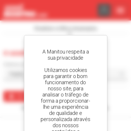
Painel de Gerenciamento de Cookies
Visualizar os filtros de pesquisa
A Manitou respeita a
0 usado camião com lagartas
sua privacidade
Ordenar por
Utilizamos cookies
para garantir o bom
funcionamento do
nosso site, para
analisar o tráfego de
Criar um alerta
forma a proporcionar-
lhe uma experiência
Nenhum resultado corresponde à sua pesquisa.
de qualidade e
personalizada através
dos nossos