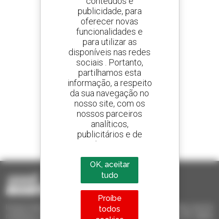
conteúdos e
publicidade, para
oferecer novas
Crie os seus alertas
e receba anúncios de equipamentos usados
funcionalidades e
para utilizar as
disponíveis nas redes
sociais . Portanto,
partilhamos esta
800 concessionários
informação, a respeito
A Manitou em todo o mundo
da sua navegação no
nosso site, com os
nossos parceiros
analíticos,
publicitários e de
1 em cada 4 telescópicos
redes sociais
vendido no mundo é um manitou
OK, aceitar
tudo
Proíbe
Invia le richieste a più concessionari contemporaneamente, ricevi le
todos
notifiche in base agli alert impostati. Tutto questo dal tuo PC, tablet