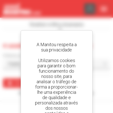
Painel de Gerenciamento de Cookies
Visualizar os filtros de pesquisa
A Manitou respeita a
0 usado carregador articulado
sua privacidade
Ordenar por
Utilizamos cookies
para garantir o bom
funcionamento do
nosso site, para
analisar o tráfego de
Criar um alerta
forma a proporcionar-
lhe uma experiência
Nenhum resultado corresponde à sua pesquisa.
de qualidade e
personalizada através
dos nossos