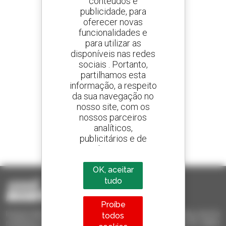
conteúdos e
publicidade, para
oferecer novas
Crie os seus alertas
e receba anúncios de equipamentos usados
funcionalidades e
para utilizar as
disponíveis nas redes
sociais . Portanto,
partilhamos esta
800 concessionários
informação, a respeito
A Manitou em todo o mundo
da sua navegação no
nosso site, com os
nossos parceiros
analíticos,
publicitários e de
1 em cada 4 telescópicos
redes sociais
vendido no mundo é um manitou
OK, aceitar
tudo
Proíbe
Invia le richieste a più concessionari contemporaneamente, ricevi le
todos
notifiche in base agli alert impostati. Tutto questo dal tuo PC, tablet