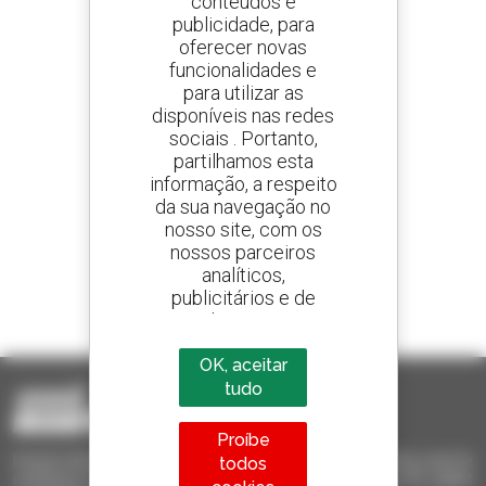
conteúdos e
publicidade, para
oferecer novas
Crie os seus alertas
e receba anúncios de equipamentos usados
funcionalidades e
para utilizar as
disponíveis nas redes
sociais . Portanto,
partilhamos esta
800 concessionários
informação, a respeito
A Manitou em todo o mundo
da sua navegação no
nosso site, com os
nossos parceiros
analíticos,
publicitários e de
1 em cada 4 telescópicos
redes sociais
vendido no mundo é um manitou
OK, aceitar
tudo
Proíbe
Invia le richieste a più concessionari contemporaneamente, ricevi le
todos
notifiche in base agli alert impostati. Tutto questo dal tuo PC, tablet