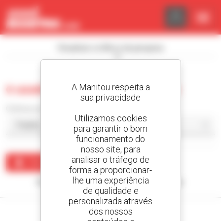
Painel de Gerenciamento de Cookies
Visualizar os filtros de pesquisa
A Manitou respeita a
0 usado carregador articulado
sua privacidade
Ordenar por
Utilizamos cookies
para garantir o bom
funcionamento do
nosso site, para
analisar o tráfego de
Criar um alerta
forma a proporcionar-
lhe uma experiência
Nenhum resultado corresponde à sua pesquisa.
de qualidade e
personalizada através
dos nossos