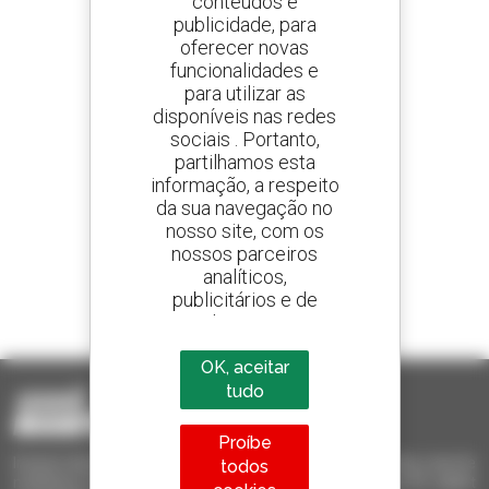
conteúdos e
publicidade, para
oferecer novas
Crie os seus alertas
e receba anúncios de equipamentos usados
funcionalidades e
para utilizar as
disponíveis nas redes
sociais . Portanto,
partilhamos esta
800 concessionários
informação, a respeito
A Manitou em todo o mundo
da sua navegação no
nosso site, com os
nossos parceiros
analíticos,
publicitários e de
1 em cada 4 telescópicos
redes sociais
vendido no mundo é um manitou
OK, aceitar
tudo
Proíbe
Invia le richieste a più concessionari contemporaneamente, ricevi le
todos
notifiche in base agli alert impostati. Tutto questo dal tuo PC, tablet