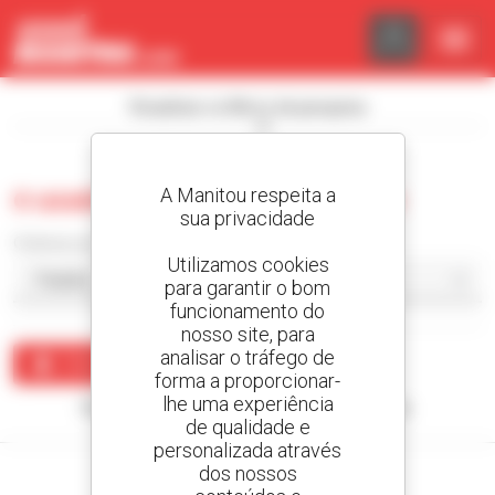
Painel de Gerenciamento de Cookies
Visualizar os filtros de pesquisa
A Manitou respeita a
0 usado carregador articulado
sua privacidade
Ordenar por
Utilizamos cookies
para garantir o bom
funcionamento do
nosso site, para
analisar o tráfego de
Criar um alerta
forma a proporcionar-
lhe uma experiência
Nenhum resultado corresponde à sua pesquisa.
de qualidade e
personalizada através
dos nossos