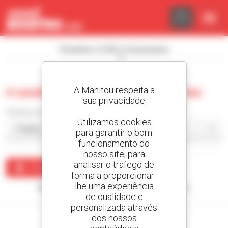
Painel de Gerenciamento de Cookies
Visualizar os filtros de pesquisa
A Manitou respeita a
0 usado carregador com lagartas
sua privacidade
Ordenar por
Utilizamos cookies
para garantir o bom
funcionamento do
nosso site, para
analisar o tráfego de
Criar um alerta
forma a proporcionar-
lhe uma experiência
Nenhum resultado corresponde à sua pesquisa.
de qualidade e
personalizada através
dos nossos