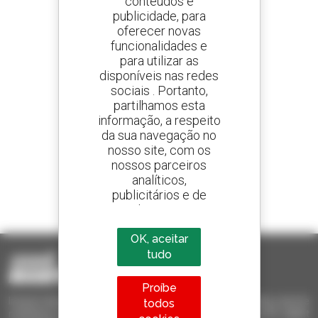
conteúdos e
publicidade, para
oferecer novas
Crie os seus alertas
e receba anúncios de equipamentos usados
funcionalidades e
para utilizar as
disponíveis nas redes
sociais . Portanto,
partilhamos esta
800 concessionários
informação, a respeito
A Manitou em todo o mundo
da sua navegação no
nosso site, com os
nossos parceiros
analíticos,
publicitários e de
1 em cada 4 telescópicos
redes sociais
vendido no mundo é um manitou
OK, aceitar
tudo
Proíbe
Invia le richieste a più concessionari contemporaneamente, ricevi le
todos
notifiche in base agli alert impostati. Tutto questo dal tuo PC, tablet