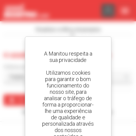
Painel de Gerenciamento de Cookies
Visualizar os filtros de pesquisa
A Manitou respeita a
0 usado carregador compacto
sua privacidade
Ordenar por
Utilizamos cookies
para garantir o bom
funcionamento do
nosso site, para
analisar o tráfego de
Criar um alerta
forma a proporcionar-
lhe uma experiência
Nenhum resultado corresponde à sua pesquisa.
de qualidade e
personalizada através
dos nossos