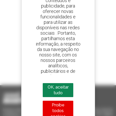
conteúdos e
publicidade, para
oferecer novas
Crie os seus alertas
e receba anúncios de equipamentos usados
funcionalidades e
para utilizar as
disponíveis nas redes
sociais . Portanto,
partilhamos esta
800 concessionários
informação, a respeito
A Manitou em todo o mundo
da sua navegação no
nosso site, com os
nossos parceiros
analíticos,
publicitários e de
1 em cada 4 telescópicos
redes sociais
vendido no mundo é um manitou
OK, aceitar
tudo
Proíbe
Invia le richieste a più concessionari contemporaneamente, ricevi le
todos
notifiche in base agli alert impostati. Tutto questo dal tuo PC, tablet