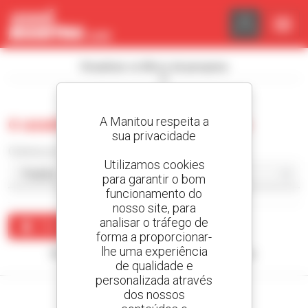
Painel de Gerenciamento de Cookies
Visualizar os filtros de pesquisa
A Manitou respeita a
0 usado carregador compacto
sua privacidade
Ordenar por
Utilizamos cookies
para garantir o bom
funcionamento do
nosso site, para
analisar o tráfego de
Criar um alerta
forma a proporcionar-
lhe uma experiência
Nenhum resultado corresponde à sua pesquisa.
de qualidade e
personalizada através
dos nossos