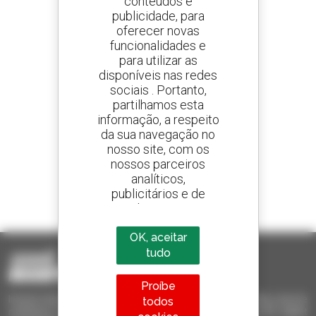
conteúdos e
publicidade, para
oferecer novas
Crie os seus alertas
e receba anúncios de equipamentos usados
funcionalidades e
para utilizar as
disponíveis nas redes
sociais . Portanto,
partilhamos esta
800 concessionários
informação, a respeito
A Manitou em todo o mundo
da sua navegação no
nosso site, com os
nossos parceiros
analíticos,
publicitários e de
1 em cada 4 telescópicos
redes sociais
vendido no mundo é um manitou
OK, aceitar
tudo
Proíbe
Invia le richieste a più concessionari contemporaneamente, ricevi le
todos
notifiche in base agli alert impostati. Tutto questo dal tuo PC, tablet